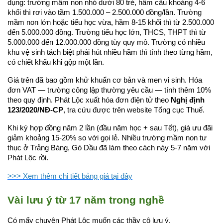
dụng: trường mầm non nhỏ dưới 80 trẻ, hầm cầu khoảng 4-6 
khối thì rơi vào tầm 1.500.000 – 2.500.000 đồng/lần. Trường 
mầm non lớn hoặc tiểu học vừa, hầm 8-15 khối thì từ 2.500.000 
đến 5.000.000 đồng. Trường tiểu học lớn, THCS, THPT thì từ 
5.000.000 đến 12.000.000 đồng tùy quy mô. Trường có nhiều 
khu vệ sinh tách biệt phải hút nhiều hầm thì tính theo từng hầm, 
có chiết khấu khi gộp một lần.
Giá trên đã bao gồm khử khuẩn cơ bản và men vi sinh. Hóa 
đơn VAT — trường công lập thường yêu cầu — tính thêm 10% 
theo quy định. Phát Lộc xuất hóa đơn điện tử theo 
Nghị định 
123/2020/NĐ-CP
, tra cứu được trên website Tổng cục Thuế.
Khi ký hợp đồng năm 2 lần (đầu năm học + sau Tết), giá ưu đãi 
giảm khoảng 15-20% so với gọi lẻ. Nhiều trường mầm non tư 
thục ở Trảng Bàng, Gò Dầu đã làm theo cách này 5-7 năm với 
Phát Lộc rồi.
>>> Xem thêm chi tiết bảng giá tại đây
Vài lưu ý từ 17 năm trong nghề
Có mấy chuyện Phát Lộc muốn các thầy cô lưu ý.