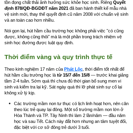
tồn đọng chất thải ảnh hưởng sức khỏe học sinh. Riêng 
Quyết 
định 878/QĐ-BGDĐT năm 2021
 đã ban hành thiết kế mẫu nhà 
vệ sinh mới, thay thế quyết định cũ năm 2008 với chuẩn vệ sinh 
và an toàn cao hơn nhiều.
Nói gọn lại, hút hầm cầu trường học không phải việc "có cũng 
được, không cũng thôi" mà là một phần trong trách nhiệm vệ 
sinh học đường được luật quy định.
Thời điểm vàng và quy trình thực tế
Theo kinh nghiệm 17 năm của 
Phát Lộc
, thời điểm tốt nhất để 
hút hầm cầu trường học là 
từ 15/7 đến 15/8
 — trước khai giảng 
tầm 2-4 tuần. Sớm quá thì chưa đủ thời gian bổ sung men vi 
sinh và kiểm tra lại kỹ. Sát ngày quá thì lỡ phát sinh sự cố lại 
không xử lý kịp.
Các trường mầm non tư thục có lịch linh hoạt hơn, nên căn 
theo lúc trẻ quay lại đông. Một số trường mầm non lớn ở 
Hòa Thành và TP. Tây Ninh thì làm 2 lần/năm — đầu năm 
học và sau Tết. Cách này đắt hơn nhưng an tâm tuyệt đối, 
đặc biệt với cơ sở đông trẻ dưới 3 tuổi.