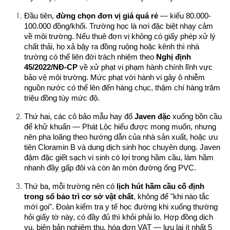
Đầu tiên, 
đừng chọn đơn vị giá quá rẻ
 — kiểu 80.000-
100.000 đồng/khối. Trường học là nơi đặc biệt nhạy cảm 
về môi trường. Nếu thuê đơn vị không có giấy phép xử lý 
chất thải, họ xả bậy ra đồng ruộng hoặc kênh thì nhà 
trường có thể liên đới trách nhiệm theo 
Nghị định 
45/2022/NĐ-CP
 về xử phạt vi phạm hành chính lĩnh vực 
bảo vệ môi trường. Mức phạt với hành vi gây ô nhiễm 
nguồn nước có thể lên đến hàng chục, thậm chí hàng trăm 
triệu đồng tùy mức độ.
Thứ hai, các cô bảo mẫu hay đổ 
Javen đặc
 xuống bồn cầu 
để khử khuẩn — Phát Lộc hiểu được mong muốn, nhưng 
nên pha loãng theo hướng dẫn của nhà sản xuất, hoặc ưu 
tiên Cloramin B và dung dịch sinh học chuyên dụng. Javen 
đậm đặc giết sạch vi sinh có lợi trong hầm cầu, làm hầm 
nhanh đầy gấp đôi và còn ăn mòn đường ống PVC.
Thứ ba, mỗi trường nên có 
lịch hút hầm cầu cố định 
trong sổ bảo trì cơ sở vật chất
, không để "khi nào tắc 
mới gọi". Đoàn kiểm tra y tế học đường khi xuống thường 
hỏi giấy tờ này, có đầy đủ thì khỏi phải lo. Hợp đồng dịch 
vụ, biên bản nghiệm thu, hóa đơn VAT — lưu lại ít nhất 5 