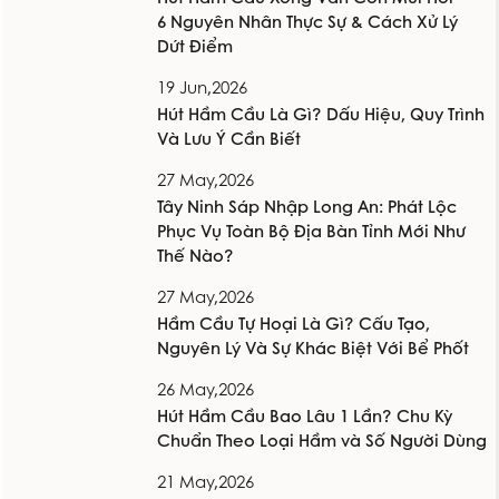
6 Nguyên Nhân Thực Sự & Cách Xử Lý
Dứt Điểm
19 Jun,2026
Hút Hầm Cầu Là Gì? Dấu Hiệu, Quy Trình
Và Lưu Ý Cần Biết
27 May,2026
Tây Ninh Sáp Nhập Long An: Phát Lộc
Phục Vụ Toàn Bộ Địa Bàn Tỉnh Mới Như
Thế Nào?
27 May,2026
Hầm Cầu Tự Hoại Là Gì? Cấu Tạo,
Nguyên Lý Và Sự Khác Biệt Với Bể Phốt
26 May,2026
Hút Hầm Cầu Bao Lâu 1 Lần? Chu Kỳ
Chuẩn Theo Loại Hầm và Số Người Dùng
21 May,2026