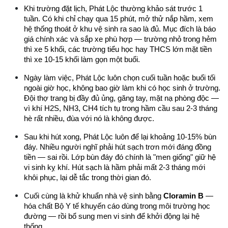
Khi trường đặt lịch, Phát Lộc thường khảo sát trước 1 
tuần. Có khi chỉ chạy qua 15 phút, mở thử nắp hầm, xem 
hệ thống thoát ở khu vệ sinh ra sao là đủ. Mục đích là báo 
giá chính xác và sắp xe phù hợp — trường nhỏ trong hẻm 
thì xe 5 khối, các trường tiểu học hay THCS lớn mặt tiền 
thì xe 10-15 khối làm gọn một buổi.
Ngày làm việc, Phát Lộc luôn chọn cuối tuần hoặc buổi tối 
ngoài giờ học, không bao giờ làm khi có học sinh ở trường. 
Đội thợ trang bị đầy đủ ủng, găng tay, mặt nạ phòng độc — 
vì khí H2S, NH3, CH4 tích tụ trong hầm cầu sau 2-3 tháng 
hè rất nhiều, đùa với nó là không được.
Sau khi hút xong, Phát Lộc luôn để lại khoảng 10-15% bùn 
đáy. Nhiều người nghĩ phải hút sạch trơn mới đáng đồng 
tiền — sai rồi. Lớp bùn đáy đó chính là "men giống" giữ hệ 
vi sinh kỵ khí. Hút sạch là hầm phải mất 2-3 tháng mới 
khôi phục, lại dễ tắc trong thời gian đó.
Cuối cùng là khử khuẩn nhà vệ sinh bằng 
Cloramin B
 — 
hóa chất Bộ Y tế khuyến cáo dùng trong môi trường học 
đường — rồi bổ sung men vi sinh để khởi động lại hệ 
thống.