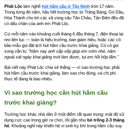
Phát Lộc
 làm nghề 
hút hầm cầu ở Tây Ninh
 tròn 17 năm. 
Trong từng đó năm, hầu hết trường học từ Trảng Bàng, Gò Dầu, 
Hòa Thành cho tới các xã vùng sâu Tân Châu, Tân Biên đều đã 
có dấu chân của anh em Phát Lộc.
Cứ mỗi năm vào khoảng cuối tháng 6 đầu tháng 7, điện thoại lại 
reo liên tục — toàn là hiệu trưởng, ban giám hiệu, hoặc các cô 
bảo mẫu gọi đặt lịch hút hầm cầu trước khai giảng. Có cô gọi 
xong vẫn lo: 
"Năm nay anh sắp xếp giúp em sớm nhé, năm 
ngoái sát ngày khai giảng mới làm được, tụi em hồi hộp lắm."
Bài viết này Phát Lộc chia sẻ thẳng — vì sao trường học phải 
hút hầm cầu trước khai giảng, làm sao cho đúng, và chi phí 
thực tế đang là bao nhiêu.
Vì sao trường học cần hút hầm cầu 
trước khai giảng?
Trường học khác nhà dân ở một điểm rất quan trọng: mật độ sử 
dụng cực cao trong giờ ra chơi, rồi gần như 
bỏ trống 2-3 tháng 
hè
. Khoảng nghỉ này khiến hệ vi sinh kỵ khí trong hầm cầu suy 