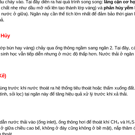
ầu chảy vào. Tại đây diễn ra hai quá trình song song: 
lắng cặn cơ h
 chất nhẹ như dầu mỡ nổi lên tạo thành lớp váng) và 
phân hủy yếm 
 nước ở giữa). Ngăn này cần thể tích lớn nhất để đảm bảo thời gian 
uả.
 Hủy
ớp bùn hay váng) chảy qua ống thông ngầm sang ngăn 2. Tại đây, cá
ủy sinh học vẫn tiếp diễn nhưng ở mức độ thấp hơn. Nước thải ở ngăn 2
Kế)
cùng trước khi nước thoát ra hệ thống tiêu thoát hoặc thấm xuống đất.
ính, sỏi lọc) tại ngăn này để tăng hiệu quả xử lý trước khi xả thải.
 nước thải vào (ống inlet), ống thông hơi để thoát khí CH₄ và H₂S t
 ở giữa chiều cao bể, không ở đáy cũng không ở bề mặt), nắp thăm đ
 thoát.