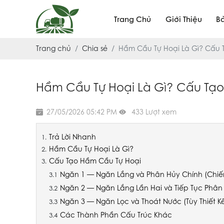
Trang Chủ
Giới Thiệu
B
Trang chủ
Chia sẻ
Hầm Cầu Tự Hoại Là Gì? Cấu Tạ
Hầm Cầu Tự Hoại Là Gì? Cấu Tạo, 
27/05/2026 05:42 PM
433 Lượt xem
Trả Lời Nhanh
Hầm Cầu Tự Hoại Là Gì?
Cấu Tạo Hầm Cầu Tự Hoại
Ngăn 1 — Ngăn Lắng và Phân Hủy Chính (Chiếm
Ngăn 2 — Ngăn Lắng Lần Hai và Tiếp Tục Phân
Ngăn 3 — Ngăn Lọc và Thoát Nước (Tùy Thiết K
Các Thành Phần Cấu Trúc Khác