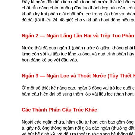
Đây là ngăn đầu tiên tiếp nhận toàn bộ nước thải từ bồn c
chất rắn nặng chìm xuống đáy tạo thành lớp bùn cặn, còn
khuẩn kỵ khí phân giải chất hữu cơ trong lớp bùn và phần
đủ dài (tối thiểu 24–48 giờ) cho vi khuẩn hoạt động hiệu q
Ngăn 2 — Ngăn Lắng Lần Hai và Tiếp Tục Phân
Nước thải đã qua ngăn 1 (phần nước ở giữa, không phải l
lửng còn sót lại tiếp tục lắng xuống, và quá trình phân h
hơn đáng kể so với đầu vào.
Ngăn 3 — Ngăn Lọc và Thoát Nước (Tùy Thiết 
Ở một số thiết kế nâng cao, ngăn 3 đóng vai trò lọc cuối 
hầm cầu hiện đại bổ sung thêm lớp vật liệu lọc (than hoạt t
Các Thành Phần Cấu Trúc Khác
Ngoài các ngăn chứa, hầm cầu tự hoại còn bao gồm ống dẫn
tụ gây nổ, ống thông ngầm nối giữa các ngăn (thường đặt
và hút bể định kỳ, và đầu ra thoát nước sang hệ thống tiêu