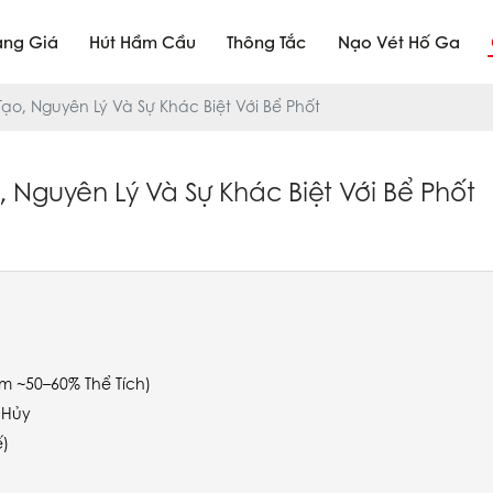
ảng Giá
Hút Hầm Cầu
Thông Tắc
Nạo Vét Hố Ga
o, Nguyên Lý Và Sự Khác Biệt Với Bể Phốt
Nguyên Lý Và Sự Khác Biệt Với Bể Phốt
 ~50–60% Thể Tích)
 Hủy
ế)