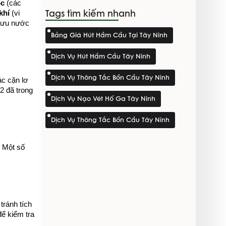
ọc
 (các 
Tags tìm kiếm nhanh
khí
 (vi 
lưu nước 
Bảng Giá Hút Hầm Cầu Tại Tây Ninh
Dịch Vụ Hút Hầm Cầu Tây Ninh
Dịch Vụ Thông Tắc Bồn Cầu Tây Ninh
c cặn lơ 
 đã trong 
Dịch Vụ Nạo Vét Hố Ga Tây Ninh
Dịch Vụ Thông Tắc Bồn Cầu Tây Ninh
 Một số 
ránh tích 
ể kiểm tra 