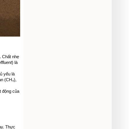
. Chất nhẹ 
ffluent
) là 
 Trong môi trường không có oxy bên trong bể kín, hệ vi khuẩn kỵ khí (chủ yếu là 
n (CH₄), 
t động của 
y. Thực 