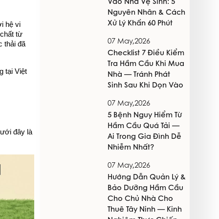
Vào Nhà Vệ Sinh: 5
Nguyên Nhân & Cách
Xử Lý Khẩn 60 Phút
i hệ vi 
hất từ 
07 May,2026
thải đã 
Checklist 7 Điều Kiểm
Tra Hầm Cầu Khi Mua
tại Việt 
Nhà — Tránh Phát
Sinh Sau Khi Dọn Vào
07 May,2026
5 Bệnh Nguy Hiểm Từ
Hầm Cầu Quá Tải —
ới đây là 
Ai Trong Gia Đình Dễ
Nhiễm Nhất?
07 May,2026
Hướng Dẫn Quản Lý &
Bảo Dưỡng Hầm Cầu
Cho Chủ Nhà Cho
Thuê Tây Ninh — Kinh