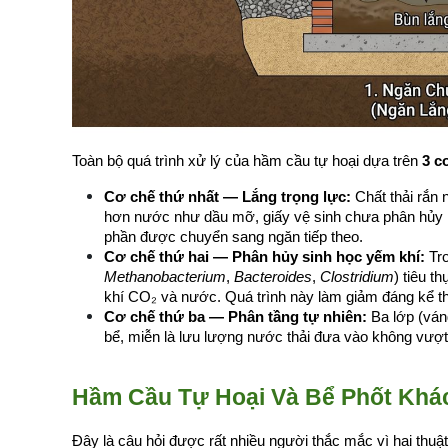
Toàn bộ quá trình xử lý của hầm cầu tự hoại dựa trên 
3 c
Cơ chế thứ nhất — Lắng trọng lực:
 Chất thải rắn
hơn nước như dầu mỡ, giấy vệ sinh chưa phân hủy nổ
phần được chuyển sang ngăn tiếp theo.
Cơ chế thứ hai — Phân hủy sinh học yếm khí:
Methanobacterium
, 
Bacteroides
, 
Clostridium
) tiêu t
khí CO₂ và nước. Quá trình này làm giảm đáng kể th
Cơ chế thứ ba — Phân tầng tự nhiên:
 Ba lớp (ván
bể, miễn là lưu lượng nước thải đưa vào không vượt 
Hầm Cầu Tự Hoại Và Bể Phốt Khá
Đây là câu hỏi được rất nhiều người thắc mắc vì hai thu