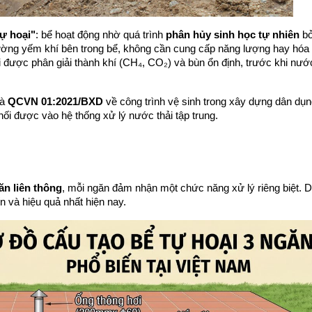
tự hoại"
: bể hoạt động nhờ quá trình 
phân hủy sinh học tự nhiên
 bở
trường yếm khí bên trong bể, không cần cung cấp năng lượng hay hóa c
được phân giải thành khí (CH₄, CO₂) và bùn ổn định, trước khi nước 
à 
QCVN 01:2021/BXD
 về công trình vệ sinh trong xây dựng dân dụng 
nối được vào hệ thống xử lý nước thải tập trung.
ăn liên thông
, mỗi ngăn đảm nhận một chức năng xử lý riêng biệt. Dư
n và hiệu quả nhất hiện nay.