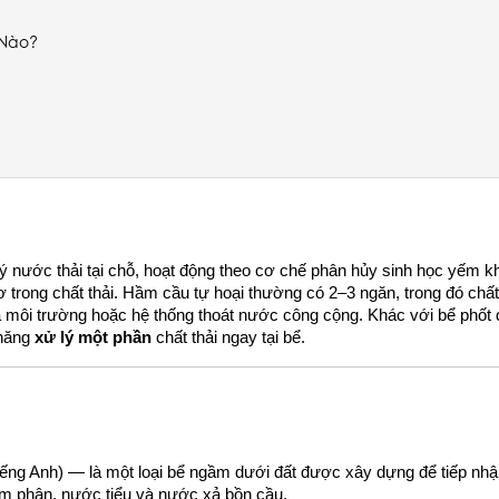
 Nào?
 lý nước thải tại chỗ, hoạt động theo cơ chế phân hủy sinh học yếm k
 trong chất thải. Hầm cầu tự hoại thường có 2–3 ngăn, trong đó chất 
ra môi trường hoặc hệ thống thoát nước công cộng. Khác với bể phốt 
năng 
xử lý một phần
 chất thải ngay tại bể.
tiếng Anh) — là một loại bể ngầm dưới đất được xây dựng để tiếp nhận
gồm phân, nước tiểu và nước xả bồn cầu.