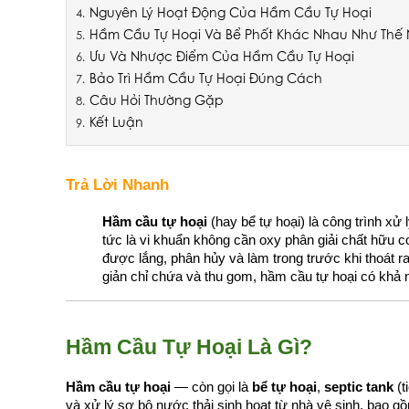
Nguyên Lý Hoạt Động Của Hầm Cầu Tự Hoại
Hầm Cầu Tự Hoại Và Bể Phốt Khác Nhau Như Thế
Ưu Và Nhược Điểm Của Hầm Cầu Tự Hoại
Bảo Trì Hầm Cầu Tự Hoại Đúng Cách
Câu Hỏi Thường Gặp
Kết Luận
Trả Lời Nhanh
Hầm cầu tự hoại
 (hay bể tự hoại) là công trình xử
tức là vi khuẩn không cần oxy phân giải chất hữu cơ
được lắng, phân hủy và làm trong trước khi thoát 
giản chỉ chứa và thu gom, hầm cầu tự hoại có khả 
Hầm Cầu Tự Hoại Là Gì?
Hầm cầu tự hoại
 — còn gọi là 
bể tự hoại
, 
septic tank
 (
và xử lý sơ bộ nước thải sinh hoạt từ nhà vệ sinh, bao 