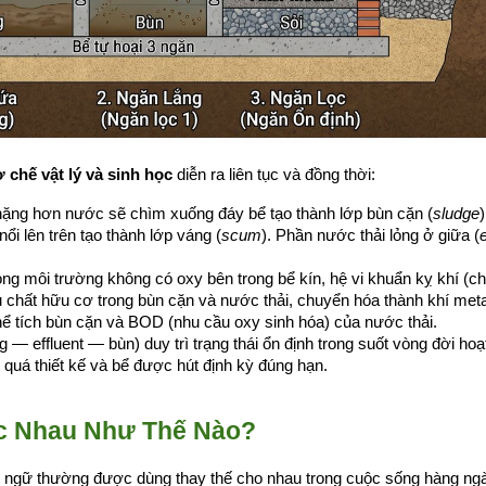
ơ chế vật lý và sinh học
 diễn ra liên tục và đồng thời:
 nặng hơn nước sẽ chìm xuống đáy bể tạo thành lớp bùn cặn (
sludge
)
i lên trên tạo thành lớp váng (
scum
). Phần nước thải lỏng ở giữa (
e
hụ chất hữu cơ trong bùn cặn và nước thải, chuyển hóa thành khí meta
ể tích bùn cặn và BOD (nhu cầu oxy sinh hóa) của nước thải.
g — effluent — bùn) duy trì trạng thái ổn định trong suốt vòng đời hoạ
quá thiết kế và bể được hút định kỳ đúng hạn.
c Nhau Như Thế Nào?
ật ngữ thường được dùng thay thế cho nhau trong cuộc sống hàng ngà