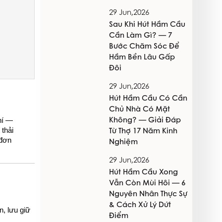
29 Jun,2026
Sau Khi Hút Hầm Cầu
Cần Làm Gì? — 7
Bước Chăm Sóc Để
Hầm Bền Lâu Gấp
Đôi
29 Jun,2026
Hút Hầm Cầu Có Cần
Chủ Nhà Có Mặt
Không? — Giải Đáp
hí — 
Từ Thợ 17 Năm Kinh
thải 
Nghiệm
đơn 
29 Jun,2026
Hút Hầm Cầu Xong
Vẫn Còn Mùi Hôi — 6
Nguyên Nhân Thực Sự
& Cách Xử Lý Dứt
, lưu giữ 
Điểm