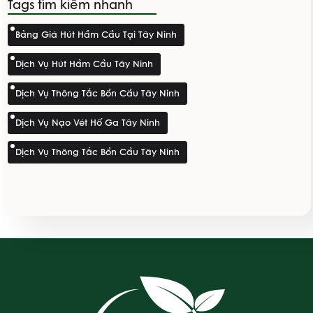
Tags tìm kiếm nhanh
anh chị giữ cho công
trình luôn bền bỉ, tối ưu
Bảng Giá Hút Hầm Cầu Tại Tây Ninh
chi phí và duy trì nguồn
thu ổn định.
Dịch Vụ Hút Hầm Cầu Tây Ninh
Dịch Vụ Thông Tắc Bồn Cầu Tây Ninh
Dịch Vụ Nạo Vét Hố Ga Tây Ninh
Dịch Vụ Thông Tắc Bồn Cầu Tây Ninh