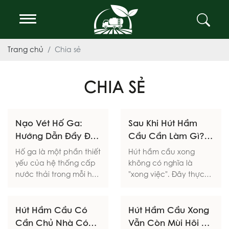
Trang chủ
Chia sẻ
CHIA SẺ
22 Jul, 2026
29 Jun, 2026
Nạo Vét Hố Ga:
Sau Khi Hút Hầm
Hướng Dẫn Đầy Đủ
Cầu Cần Làm Gì?
Và Tầm Quan Trọng
— 7 Bước Chăm
Hố ga là một phần thiết
Hút hầm cầu xong
Sóc Để Hầm Bền
yếu của hệ thống cấp
không có nghĩa là
Lâu Gấp Đôi
nước thải trong mỗi hộ
"xong việc". Đây thực
gia đình hay doanh
ra là thời điểm quan
nghiệp. Tuy nhiên,
trọng nhất để chăm
nhiều người chưa hiểu
29 Jun, 2026
sóc và kéo dài tuổi thọ
29 Jun, 2026
Hút Hầm Cầu Có
Hút Hầm Cầu Xong
rõ hố ga là gì, tại sao
của toàn bộ hệ thống
Cần Chủ Nhà Có
Vẫn Còn Mùi Hôi —