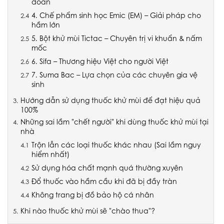
đoán
4. Chế phẩm sinh học Emic (EM) – Giải pháp cho
hầm lớn
5. Bột khử mùi Tictac – Chuyên trị vi khuẩn & nấm
mốc
6. Sifa – Thương hiệu Việt cho người Việt
7. Suma Bac – Lựa chọn của các chuyên gia vệ
sinh
Hướng dẫn sử dụng thuốc khử mùi để đạt hiệu quả
100%
Những sai lầm "chết người" khi dùng thuốc khử mùi tại
nhà
Trộn lẫn các loại thuốc khác nhau (Sai lầm nguy
hiểm nhất)
Sử dụng hóa chất mạnh quá thường xuyên
Đổ thuốc vào hầm cầu khi đã bị đầy tràn
Không trang bị đồ bảo hộ cá nhân
Khi nào thuốc khử mùi sẽ "chào thua"?