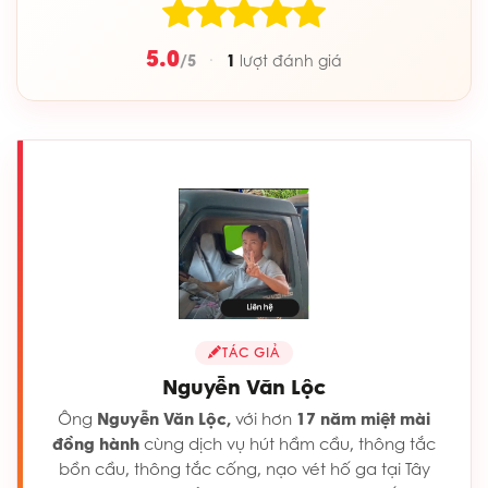
5.0
/5
1
·
lượt đánh giá
TÁC GIẢ
Nguyễn Văn Lộc
Ông
Nguyễn Văn Lộc,
với hơn
17 năm miệt mài
đồng hành
cùng dịch vụ hút hầm cầu, thông tắc
bồn cầu, thông tắc cống, nạo vét hố ga tại Tây