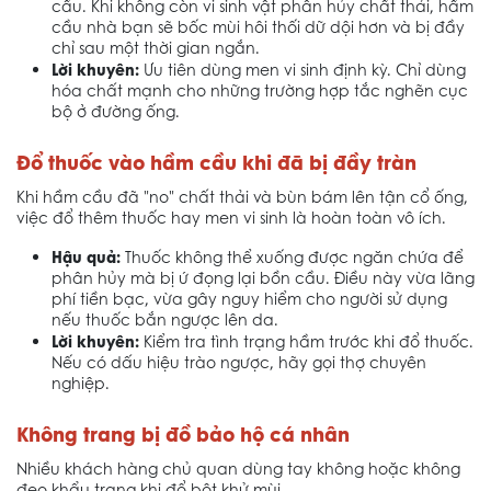
cầu. Khi không còn vi sinh vật phân hủy chất thải, hầm
cầu nhà bạn sẽ bốc mùi hôi thối dữ dội hơn và bị đầy
chỉ sau một thời gian ngắn.
Lời khuyên:
Ưu tiên dùng men vi sinh định kỳ. Chỉ dùng
hóa chất mạnh cho những trường hợp tắc nghẽn cục
bộ ở đường ống.
Đổ thuốc vào hầm cầu khi đã bị đầy tràn
Khi hầm cầu đã "no" chất thải và bùn bám lên tận cổ ống,
việc đổ thêm thuốc hay men vi sinh là hoàn toàn vô ích.
Hậu quả:
Thuốc không thể xuống được ngăn chứa để
phân hủy mà bị ứ đọng lại bồn cầu. Điều này vừa lãng
phí tiền bạc, vừa gây nguy hiểm cho người sử dụng
nếu thuốc bắn ngược lên da.
Lời khuyên:
Kiểm tra tình trạng hầm trước khi đổ thuốc.
Nếu có dấu hiệu trào ngược, hãy gọi thợ chuyên
nghiệp.
Không trang bị đồ bảo hộ cá nhân
Nhiều khách hàng chủ quan dùng tay không hoặc không
đeo khẩu trang khi đổ bột khử mùi.