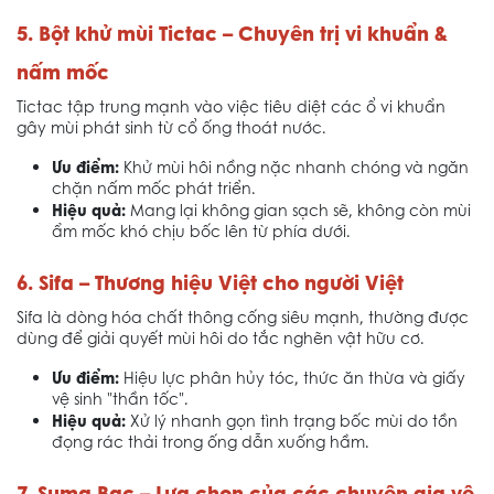
5. Bột khử mùi Tictac – Chuyên trị vi khuẩn &
nấm mốc
Tictac tập trung mạnh vào việc tiêu diệt các ổ vi khuẩn
gây mùi phát sinh từ cổ ống thoát nước.
Ưu điểm:
Khử mùi hôi nồng nặc nhanh chóng và ngăn
chặn nấm mốc phát triển.
Hiệu quả:
Mang lại không gian sạch sẽ, không còn mùi
ẩm mốc khó chịu bốc lên từ phía dưới.
6. Sifa – Thương hiệu Việt cho người Việt
Sifa là dòng hóa chất thông cống siêu mạnh, thường được
dùng để giải quyết mùi hôi do tắc nghẽn vật hữu cơ.
Ưu điểm:
Hiệu lực phân hủy tóc, thức ăn thừa và giấy
vệ sinh "thần tốc".
Hiệu quả:
Xử lý nhanh gọn tình trạng bốc mùi do tồn
đọng rác thải trong ống dẫn xuống hầm.
7. Suma Bac – Lựa chọn của các chuyên gia vệ