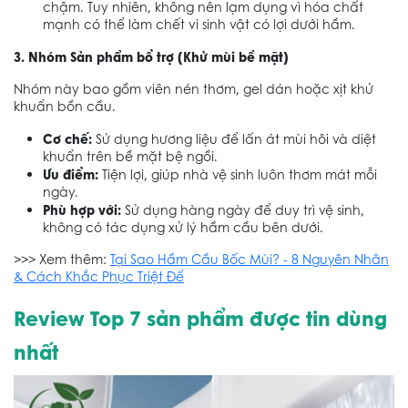
chậm. Tuy nhiên, không nên lạm dụng vì hóa chất
mạnh có thể làm chết vi sinh vật có lợi dưới hầm.
3. Nhóm Sản phẩm bổ trợ (Khử mùi bề mặt)
Nhóm này bao gồm viên nén thơm, gel dán hoặc xịt khử
khuẩn bồn cầu.
Cơ chế:
Sử dụng hương liệu để lấn át mùi hôi và diệt
khuẩn trên bề mặt bệ ngồi.
Ưu điểm:
Tiện lợi, giúp nhà vệ sinh luôn thơm mát mỗi
ngày.
Phù hợp với:
Sử dụng hàng ngày để duy trì vệ sinh,
không có tác dụng xử lý hầm cầu bên dưới.
>>> Xem thêm:
Tại Sao Hầm Cầu Bốc Mùi? - 8 Nguyên Nhân
& Cách Khắc Phục Triệt Để
Review Top 7 sản phẩm được tin dùng
nhất