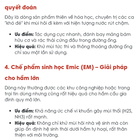
quyết đoán
Đây là dòng sản phẩm thiên về hóa học, chuyên trị các ca
"khó đẻ" khi mùi hôi đi kèm với hiện tượng nước rút chậm.
Ưu điểm:
Tác dụng cực nhanh, đánh bay mảng bám
hữu cơ và rác thải cứng đầu trong đường ống.
Hiệu quả:
Khử mùi tức thì và thông thoáng đường ống
chỉ sau một lần sử dụng.
4. Chế phẩm sinh học Emic (EM) – Giải pháp
cho hầm lớn
Dòng này thường được các khu công nghiệp hoặc trang
trại tin dùng nhưng cũng rất hiệu quả cho hầm cầu gia
đình quy mô lớn.
Ưu điểm:
Khả năng ức chế vi khuẩn gây mùi thối (H2S,
NH3) rất mạnh.
Hiệu quả:
Không chỉ khử mùi hôi nhà vệ sinh mà còn
giúp ổn định hệ sinh thái dưới hầm tự hoại, rất thân
thiện với môi trường.