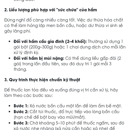
2. Liều lượng phù hợp với "sức chứa" của hầm
Đừng nghĩ đổ càng nhiều càng tốt. Việc dư thừa hóa chất
có thể làm hỏng lớp men bồn cầu, hoặc dư thừa vi sinh sẽ
gây lãng phí.
Đối với hầm cầu gia đình (2–4 khối):
Thường sử dụng 1
gói bột (200g–300g) hoặc 1 chai dung dịch cho mỗi lần
xử lý định kỳ.
Đối với hầm bị mùi nặng:
Có thể dùng liều gấp đôi (2
gói) trong lần đầu tiên, sau đó duy trì 1 gói mỗi 3
tháng.
3. Quy trình thực hiện chuẩn kỹ thuật
Để thuốc lan tỏa đều và xuống đúng vị trí cần xử lý, hãy
làm theo các bước sau:
Bước 1:
Xả nước bồn cầu một lần để làm ẩm bề mặt.
Bước 2:
Cắt túi thuốc, đổ trực tiếp vào lòng bồn cầu
(hạn chế để bột bay vào mũi/mắt).
Bước 3:
Chờ khoảng 5–10 phút để thuốc ngấm, sau đó
xả nước nhẹ nhàng (xả nửa cần hoặc xả nhẹ) để