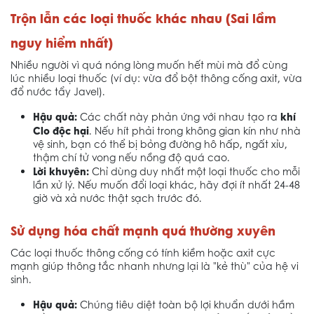
Trộn lẫn các loại thuốc khác nhau (Sai lầm
nguy hiểm nhất)
Nhiều người vì quá nóng lòng muốn hết mùi mà đổ cùng
lúc nhiều loại thuốc (ví dụ: vừa đổ bột thông cống axit, vừa
đổ nước tẩy Javel).
Hậu quả:
khí
Các chất này phản ứng với nhau tạo ra
Clo độc hại
. Nếu hít phải trong không gian kín như nhà
vệ sinh, bạn có thể bị bỏng đường hô hấp, ngất xỉu,
thậm chí tử vong nếu nồng độ quá cao.
Lời khuyên:
Chỉ dùng duy nhất một loại thuốc cho mỗi
lần xử lý. Nếu muốn đổi loại khác, hãy đợi ít nhất 24-48
giờ và xả nước thật sạch trước đó.
Sử dụng hóa chất mạnh quá thường xuyên
Các loại thuốc thông cống có tính kiềm hoặc axit cực
mạnh giúp thông tắc nhanh nhưng lại là "kẻ thù" của hệ vi
sinh.
Hậu quả:
Chúng tiêu diệt toàn bộ lợi khuẩn dưới hầm