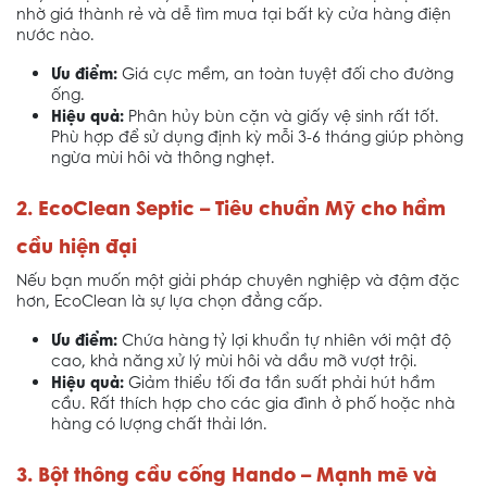
nhờ giá thành rẻ và dễ tìm mua tại bất kỳ cửa hàng điện
nước nào.
Ưu điểm:
Giá cực mềm, an toàn tuyệt đối cho đường
ống.
Hiệu quả:
Phân hủy bùn cặn và giấy vệ sinh rất tốt.
Phù hợp để sử dụng định kỳ mỗi 3-6 tháng giúp phòng
ngừa mùi hôi và thông nghẹt.
2. EcoClean Septic – Tiêu chuẩn Mỹ cho hầm
cầu hiện đại
Nếu bạn muốn một giải pháp chuyên nghiệp và đậm đặc
hơn, EcoClean là sự lựa chọn đẳng cấp.
Ưu điểm:
Chứa hàng tỷ lợi khuẩn tự nhiên với mật độ
cao, khả năng xử lý mùi hôi và dầu mỡ vượt trội.
Hiệu quả:
Giảm thiểu tối đa tần suất phải hút hầm
cầu. Rất thích hợp cho các gia đình ở phố hoặc nhà
hàng có lượng chất thải lớn.
3. Bột thông cầu cống Hando – Mạnh mẽ và