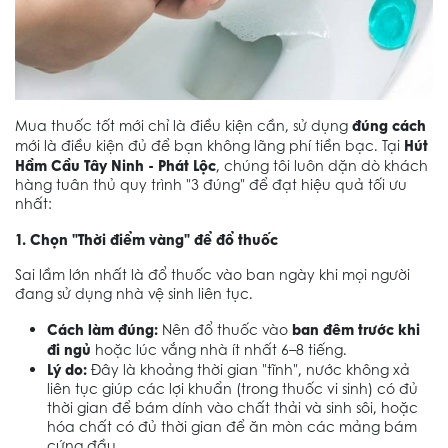
đúng cách
Mua thuốc tốt mới chỉ là điều kiện cần, sử dụng
Hút
mới là điều kiện đủ để bạn không lãng phí tiền bạc. Tại
Hầm Cầu Tây Ninh - Phát Lộc
, chúng tôi luôn dặn dò khách
hàng tuân thủ quy trình "3 đúng" để đạt hiệu quả tối ưu
nhất:
1. Chọn "Thời điểm vàng" để đổ thuốc
Sai lầm lớn nhất là đổ thuốc vào ban ngày khi mọi người
đang sử dụng nhà vệ sinh liên tục.
Cách làm đúng:
ban đêm trước khi
Nên đổ thuốc vào
đi ngủ
hoặc lúc vắng nhà ít nhất 6–8 tiếng.
Lý do:
Đây là khoảng thời gian "tĩnh", nước không xả
liên tục giúp các lợi khuẩn (trong thuốc vi sinh) có đủ
thời gian để bám dính vào chất thải và sinh sôi, hoặc
hóa chất có đủ thời gian để ăn mòn các mảng bám
cứng đầu.