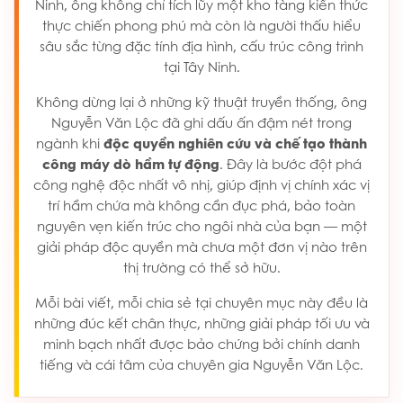
Ninh, ông không chỉ tích lũy một kho tàng kiến thức
thực chiến phong phú mà còn là người thấu hiểu
sâu sắc từng đặc tính địa hình, cấu trúc công trình
tại Tây Ninh.
Không dừng lại ở những kỹ thuật truyền thống, ông
Nguyễn Văn Lộc đã ghi dấu ấn đậm nét trong
ngành khi
độc quyền nghiên cứu và chế tạo thành
công máy dò hầm tự động
. Đây là bước đột phá
công nghệ độc nhất vô nhị, giúp định vị chính xác vị
trí hầm chứa mà không cần đục phá, bảo toàn
nguyên vẹn kiến trúc cho ngôi nhà của bạn — một
giải pháp độc quyền mà chưa một đơn vị nào trên
thị trường có thể sở hữu.
Mỗi bài viết, mỗi chia sẻ tại chuyên mục này đều là
những đúc kết chân thực, những giải pháp tối ưu và
minh bạch nhất được bảo chứng bởi chính danh
tiếng và cái tâm của chuyên gia Nguyễn Văn Lộc.