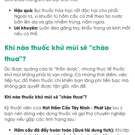
Hậu quả:
Bụi thuốc hóa học rất độc hại cho phổi.
Ngoài ra, vi khuẩn từ hầm cầu có thể theo tia nước
bắn lên da và gây nhiễm trùng, nấm ngứa.
Lời khuyên:
Luôn đeo găng tay, khẩu trang và kính mắt
nếu có thể.
Khi nào thuốc khử mùi sẽ "chào
thua"?
Dù được quảng cáo là "thần dược", nhưng thực tế thuốc
khử mùi không phải là vạn năng. Có những thời điểm, việc
tiếp tục đổ thêm thuốc chỉ khiến bạn lãng phí tiền bạc mà
không giải quyết được tận gốc vấn đề.
Khi nào thuốc khử mùi sẽ "chào thua"?
Hút Hầm Cầu Tây Ninh - Phát Lộc
Kỹ thuật viên của
lưu ý
bạn nên dừng việc dùng thuốc và gọi thợ chuyên nghiệp
ngay nếu gặp các tình trạng sau:
Hầm cầu đã đầy hoàn toàn (Quá tải dung tích):
Khi lớp