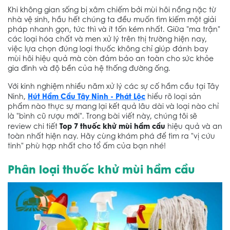
Khi không gian sống bị xâm chiếm bởi mùi hôi nồng nặc từ
nhà vệ sinh, hầu hết chúng ta đều muốn tìm kiếm một giải
pháp nhanh gọn, tức thì và ít tốn kém nhất. Giữa "ma trận"
các loại hóa chất và men xử lý trên thị trường hiện nay,
việc lựa chọn đúng loại thuốc không chỉ giúp đánh bay
mùi hôi hiệu quả mà còn đảm bảo an toàn cho sức khỏe
gia đình và độ bền của hệ thống đường ống.
Với kinh nghiệm nhiều năm xử lý các sự cố hầm cầu tại Tây
Hút Hầm Cầu Tây Ninh - Phát Lộc
Ninh,
hiểu rõ loại sản
phẩm nào thực sự mang lại kết quả lâu dài và loại nào chỉ
là "bình cũ rượu mới". Trong bài viết này, chúng tôi sẽ
Top 7 thuốc khử mùi hầm cầu
review chi tiết
hiệu quả và an
toàn nhất hiện nay. Hãy cùng khám phá để tìm ra "vị cứu
tinh" phù hợp nhất cho tổ ấm của bạn nhé!
Phân loại thuốc khử mùi hầm cầu