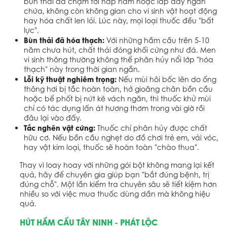
bùn thải đã chạm tới nắp hầm hoặc lấp đầy ngăn
chứa, không còn không gian cho vi sinh vật hoạt động
hay hóa chất len lỏi. Lúc này, mọi loại thuốc đều "bất
lực".
Bùn thải đã hóa thạch:
Với những hầm cầu trên 5-10
năm chưa hút, chất thải đóng khối cứng như đá. Men
vi sinh thông thường không thể phân hủy nổi lớp "hóa
thạch" này trong thời gian ngắn.
Lỗi kỹ thuật nghiêm trọng:
Nếu mùi hôi bốc lên do ống
thông hơi bị tắc hoàn toàn, hở gioăng chân bồn cầu
hoặc bể phốt bị nứt kẽ vách ngăn, thì thuốc khử mùi
chỉ có tác dụng lấn át hương thơm trong vài giờ rồi
đâu lại vào đấy.
Tắc nghẽn vật cứng:
Thuốc chỉ phân hủy được chất
hữu cơ. Nếu bồn cầu nghẹt do đồ chơi trẻ em, vải vóc,
hay vật kim loại, thuốc sẽ hoàn toàn "chào thua".
Thay vì loay hoay với những gói bột không mang lại kết
quả, hãy để chuyên gia giúp bạn "bắt đúng bệnh, trị
đúng chỗ". Một lần kiểm tra chuyên sâu sẽ tiết kiệm hơn
nhiều so với việc mua thuốc dùng dần mà không hiệu
quả.
HÚT HẦM CẦU TÂY NINH - PHÁT LỘC