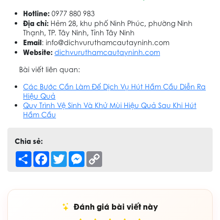
Hotline:
0977 880 983
Địa chỉ:
Hẻm 28, khu phố Ninh Phúc, phường Ninh
Thạnh, TP. Tây Ninh, Tỉnh Tây Ninh
Email
: info@dichvuruthamcautayninh.com
Website:
dichvuruthamcautayninh.com
Bài viết liên quan:
Các Bước Cần Làm Để Dịch Vụ Hút Hầm Cầu Diễn Ra
Hiệu Quả
Quy Trình Vệ Sinh Và Khử Mùi Hiệu Quả Sau Khi Hút
Hầm Cầu
Chia sẻ:
Share
Facebook
Twitter
Messenger
Copy
Link
Đánh giá bài viết này