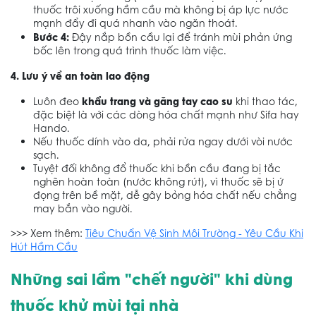
thuốc trôi xuống hầm cầu mà không bị áp lực nước
mạnh đẩy đi quá nhanh vào ngăn thoát.
Bước 4:
Đậy nắp bồn cầu lại để tránh mùi phản ứng
bốc lên trong quá trình thuốc làm việc.
4. Lưu ý về an toàn lao động
khẩu trang và găng tay cao su
Luôn đeo
khi thao tác,
đặc biệt là với các dòng hóa chất mạnh như Sifa hay
Hando.
Nếu thuốc dính vào da, phải rửa ngay dưới vòi nước
sạch.
Tuyệt đối không đổ thuốc khi bồn cầu đang bị tắc
nghẽn hoàn toàn (nước không rút), vì thuốc sẽ bị ứ
đọng trên bề mặt, dễ gây bỏng hóa chất nếu chẳng
may bắn vào người.
>>> Xem thêm:
Tiêu Chuẩn Vệ Sinh Môi Trường - Yêu Cầu Khi
Hút Hầm Cầu
Những sai lầm "chết người" khi dùng
thuốc khử mùi tại nhà