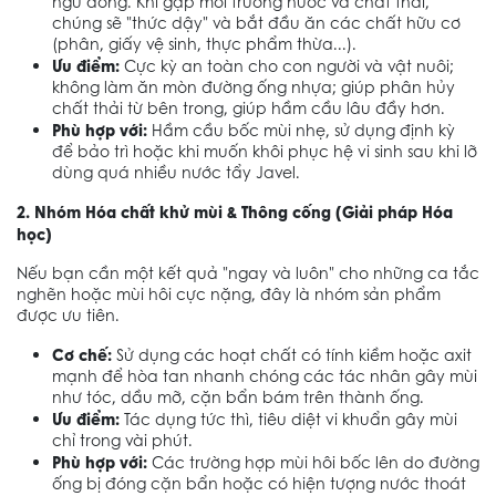
ngủ đông. Khi gặp môi trường nước và chất thải,
chúng sẽ "thức dậy" và bắt đầu ăn các chất hữu cơ
(phân, giấy vệ sinh, thực phẩm thừa...).
Ưu điểm:
Cực kỳ an toàn cho con người và vật nuôi;
không làm ăn mòn đường ống nhựa; giúp phân hủy
chất thải từ bên trong, giúp hầm cầu lâu đầy hơn.
Phù hợp với:
Hầm cầu bốc mùi nhẹ, sử dụng định kỳ
để bảo trì hoặc khi muốn khôi phục hệ vi sinh sau khi lỡ
dùng quá nhiều nước tẩy Javel.
2. Nhóm Hóa chất khử mùi & Thông cống (Giải pháp Hóa
học)
Nếu bạn cần một kết quả "ngay và luôn" cho những ca tắc
nghẽn hoặc mùi hôi cực nặng, đây là nhóm sản phẩm
được ưu tiên.
Cơ chế:
Sử dụng các hoạt chất có tính kiềm hoặc axit
mạnh để hòa tan nhanh chóng các tác nhân gây mùi
như tóc, dầu mỡ, cặn bẩn bám trên thành ống.
Ưu điểm:
Tác dụng tức thì, tiêu diệt vi khuẩn gây mùi
chỉ trong vài phút.
Phù hợp với:
Các trường hợp mùi hôi bốc lên do đường
ống bị đóng cặn bẩn hoặc có hiện tượng nước thoát