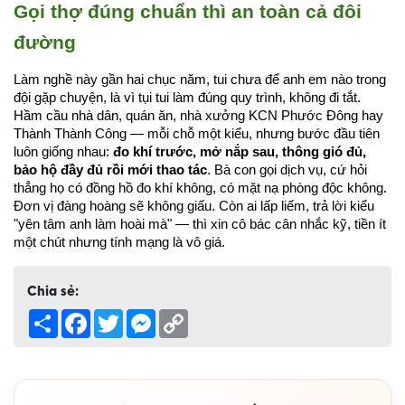
Gọi thợ đúng chuẩn thì an toàn cả đôi 
đường
Làm nghề này gần hai chục năm, tui chưa để anh em nào trong 
đội gặp chuyện, là vì tụi tui làm đúng quy trình, không đi tắt. 
Hầm cầu nhà dân, quán ăn, nhà xưởng KCN Phước Đông hay 
Thành Thành Công — mỗi chỗ một kiểu, nhưng bước đầu tiên 
luôn giống nhau: 
đo khí trước, mở nắp sau, thông gió đủ, 
bảo hộ đầy đủ rồi mới thao tác
. Bà con gọi dịch vụ, cứ hỏi 
thẳng họ có đồng hồ đo khí không, có mặt nạ phòng độc không. 
Đơn vị đàng hoàng sẽ không giấu. Còn ai lấp liếm, trả lời kiểu 
"yên tâm anh làm hoài mà" — thì xin cô bác cân nhắc kỹ, tiền ít 
một chút nhưng tính mạng là vô giá.
Chia sẻ:
Share
Facebook
Twitter
Messenger
Copy
Link