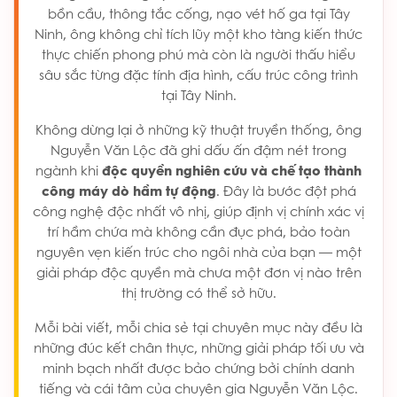
bồn cầu, thông tắc cống, nạo vét hố ga tại Tây
Ninh, ông không chỉ tích lũy một kho tàng kiến thức
thực chiến phong phú mà còn là người thấu hiểu
sâu sắc từng đặc tính địa hình, cấu trúc công trình
tại Tây Ninh.
Không dừng lại ở những kỹ thuật truyền thống, ông
Nguyễn Văn Lộc đã ghi dấu ấn đậm nét trong
ngành khi
độc quyền nghiên cứu và chế tạo thành
công máy dò hầm tự động
. Đây là bước đột phá
công nghệ độc nhất vô nhị, giúp định vị chính xác vị
trí hầm chứa mà không cần đục phá, bảo toàn
nguyên vẹn kiến trúc cho ngôi nhà của bạn — một
giải pháp độc quyền mà chưa một đơn vị nào trên
thị trường có thể sở hữu.
Mỗi bài viết, mỗi chia sẻ tại chuyên mục này đều là
những đúc kết chân thực, những giải pháp tối ưu và
minh bạch nhất được bảo chứng bởi chính danh
tiếng và cái tâm của chuyên gia Nguyễn Văn Lộc.