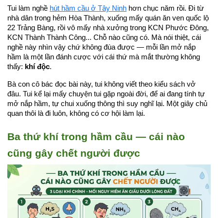
Tui làm nghề 
hút hầm cầu ở Tây Ninh
 hơn chục năm rồi. Đi từ 
nhà dân trong hẻm Hòa Thành, xuống mấy quán ăn ven quốc lộ 
22 Trảng Bàng, rồi vô mấy nhà xưởng trong KCN Phước Đông, 
KCN Thành Thành Công... Chỗ nào cũng có. Mà nói thiệt, cái 
nghề này nhìn vậy chứ không đùa được — mỗi lần mở nắp 
hầm là một lần đánh cược với cái thứ mà mắt thường không 
thấy: 
khí độc
.
Bà con cô bác đọc bài này, tui không viết theo kiểu sách vở 
đâu. Tui kể lại mấy chuyện tui gặp ngoài đời, để ai đang tính tự 
mở nắp hầm, tự chui xuống thông thì suy nghĩ lại. Một giây chủ 
quan thôi là đi luôn, không có cơ hội làm lại.
Ba thứ khí trong hầm cầu — cái nào 
cũng gây chết người được