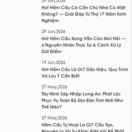
29 Jun,2026
Hút Hầm Cầu Có Cần Chủ Nhà Có Mặt
Không? — Giải Đáp Từ Thợ 17 Năm Kinh
Nghiệm
29 Jun,2026
Hút Hầm Cầu Xong Vẫn Còn Mùi Hôi —
6 Nguyên Nhân Thực Sự & Cách Xử Lý
Dứt Điểm
19 Jun,2026
Hút Hầm Cầu Là Gì? Dấu Hiệu, Quy Trình
Và Lưu Ý Cần Biết
27 May,2026
Tây Ninh Sáp Nhập Long An: Phát Lộc
Phục Vụ Toàn Bộ Địa Bàn Tỉnh Mới Như
Thế Nào?
27 May,2026
Hầm Cầu Tự Hoại Là Gì? Cấu Tạo,
Nguyên Lý Và Sự Khác Biệt Với Bể Phốt