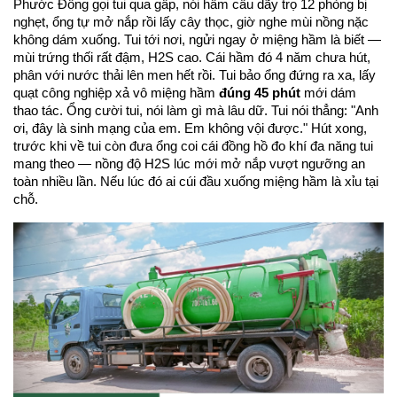
Phước Đông gọi tui qua gấp, nói hầm cầu dãy trọ 12 phòng bị 
nghẹt, ổng tự mở nắp rồi lấy cây thọc, giờ nghe mùi nồng nặc 
không dám xuống. Tui tới nơi, ngửi ngay ở miệng hầm là biết — 
mùi trứng thối rất đậm, H2S cao. Cái hầm đó 4 năm chưa hút, 
phân với nước thải lên men hết rồi. Tui bảo ổng đứng ra xa, lấy 
quạt công nghiệp xả vô miệng hầm 
đúng 45 phút
 mới dám 
thao tác. Ổng cười tui, nói làm gì mà lâu dữ. Tui nói thẳng: "Anh 
ơi, đây là sinh mạng của em. Em không vội được." Hút xong, 
trước khi về tui còn đưa ổng coi cái đồng hồ đo khí đa năng tui 
mang theo — nồng độ H2S lúc mới mở nắp vượt ngưỡng an 
toàn nhiều lần. Nếu lúc đó ai cúi đầu xuống miệng hầm là xỉu tại 
chỗ.