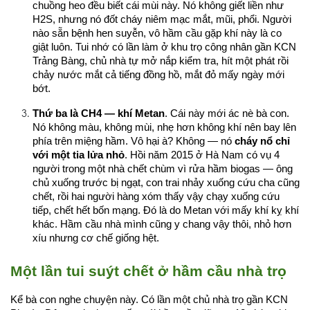
chuồng heo đều biết cái mùi này. Nó không giết liền như 
H2S, nhưng nó đốt cháy niêm mạc mắt, mũi, phổi. Người 
nào sẵn bệnh hen suyễn, vô hầm cầu gặp khí này là co 
giật luôn. Tui nhớ có lần làm ở khu trọ công nhân gần KCN 
Trảng Bàng, chủ nhà tự mở nắp kiểm tra, hít một phát rồi 
chảy nước mắt cả tiếng đồng hồ, mắt đỏ mấy ngày mới 
bớt.
Thứ ba là CH4 — khí Metan
. Cái này mới ác nè bà con. 
Nó không màu, không mùi, nhẹ hơn không khí nên bay lên 
phía trên miệng hầm. Vô hại à? Không — nó 
cháy nổ chỉ 
với một tia lửa nhỏ
. Hồi năm 2015 ở Hà Nam có vụ 4 
người trong một nhà chết chùm vì rửa hầm biogas — ông 
chủ xuống trước bị ngạt, con trai nhảy xuống cứu cha cũng 
chết, rồi hai người hàng xóm thấy vậy chạy xuống cứu 
tiếp, chết hết bốn mạng. Đó là do Metan với mấy khí kỵ khí 
khác. Hầm cầu nhà mình cũng y chang vậy thôi, nhỏ hơn 
xíu nhưng cơ chế giống hệt.
Một lần tui suýt chết ở hầm cầu nhà trọ
Kể bà con nghe chuyện này. Có lần một chủ nhà trọ gần KCN 