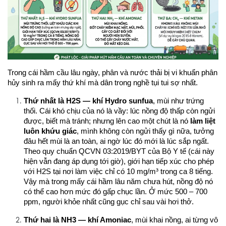
Trong cái hầm cầu lâu ngày, phân và nước thải bị vi khuẩn phân 
hủy sinh ra mấy thứ khí mà dân trong nghề tụi tui sợ nhất. 
Thứ nhất là H2S — khí Hydro sunfua
, mùi như trứng 
thối. Cái khó chịu của nó là vầy: lúc nồng độ thấp còn ngửi 
được, biết mà tránh; nhưng lên cao một chút là nó 
làm liệt 
luôn khứu giác
, mình không còn ngửi thấy gì nữa, tưởng 
đâu hết mùi là an toàn, ai ngờ lúc đó mới là lúc sắp ngất. 
Theo quy chuẩn QCVN 03:2019/BYT của Bộ Y tế (cái này 
hiện vẫn đang áp dụng tới giờ), giới hạn tiếp xúc cho phép 
với H2S tại nơi làm việc chỉ có 10 mg/m³ trong ca 8 tiếng. 
Vậy mà trong mấy cái hầm lâu năm chưa hút, nồng độ nó 
có thể cao hơn mức đó gấp chục lần. Ở mức 500 – 700 
ppm, người khỏe nhất cũng gục chỉ sau vài hơi thở.
Thứ hai là NH3 — khí Amoniac
, mùi khai nồng, ai từng vô 