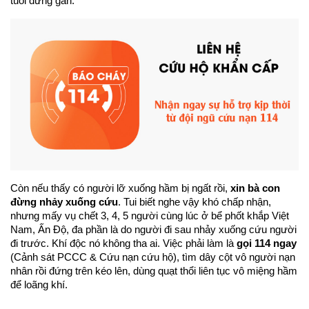
tuổi đứng gần.
Còn nếu thấy có người lỡ xuống hầm bị ngất rồi, 
xin bà con 
đừng nhảy xuống cứu
. Tui biết nghe vậy khó chấp nhận, 
nhưng mấy vụ chết 3, 4, 5 người cùng lúc ở bể phốt khắp Việt 
Nam, Ấn Độ, đa phần là do người đi sau nhảy xuống cứu người 
đi trước. Khí độc nó không tha ai. Việc phải làm là 
gọi 114 ngay
(Cảnh sát PCCC & Cứu nạn cứu hộ), tìm dây cột vô người nạn 
nhân rồi đứng trên kéo lên, dùng quạt thổi liên tục vô miệng hầm 
để loãng khí.