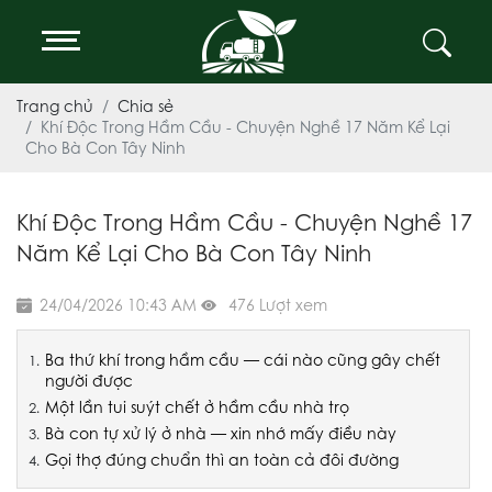
Trang chủ
Chia sẻ
Khí Độc Trong Hầm Cầu - Chuyện Nghề 17 Năm Kể Lại
Cho Bà Con Tây Ninh
Khí Độc Trong Hầm Cầu - Chuyện Nghề 17
Năm Kể Lại Cho Bà Con Tây Ninh
24/04/2026 10:43 AM
476 Lượt xem
Ba thứ khí trong hầm cầu — cái nào cũng gây chết
người được
Một lần tui suýt chết ở hầm cầu nhà trọ
Bà con tự xử lý ở nhà — xin nhớ mấy điều này
Gọi thợ đúng chuẩn thì an toàn cả đôi đường