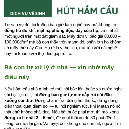
Từ sau vụ đó, tui không bao giờ làm nghề này mà không có 
đồng hồ đo khí, mặt nạ phòng độc, dây cứu hộ
, và ít nhất 
một người trên mặt đất giám sát. Mấy đơn vị báo giá 80.000 – 
100.000đ/m³ mà bà con thấy trên mạng đó, phần lớn họ không 
có mấy thứ này đâu. Họ rẻ là vì họ liều, mà liều với cái nghề 
này thì khách với thợ đều gặp rủi ro.
Bà con tự xử lý ở nhà — xin nhớ mấy 
điều này
Nếu hầm cầu nhà mình có mùi hôi bốc lên, hoặc xả nước nghe 
sủi bọt "ục ục", thì 
đừng bao giờ tự mở nắp rồi cúi đầu 
xuống coi thử
. Đừng châm lửa, đừng hút thuốc, đừng dùng 
điện thoại quẹt diêm soi — tui nói nghiêm túc, khí Metan nó nổ 
thật chứ không phải dọa. Nếu bắt buộc phải mở, thì mở xong 
đứng xa ít nhất 3 – 5 mét
, để quạt thổi vô đó 30 phút đến 1 
tiếng rồi mới lại gần. Và tuyệt đối không cho con nít, người lớn 