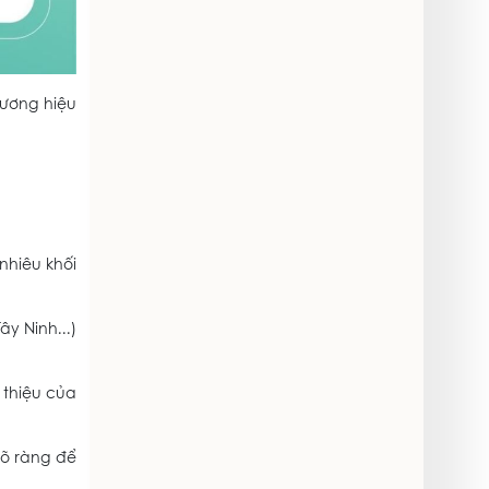
hương hiệu
nhiêu khối
ây Ninh...)
 thiệu của
rõ ràng để