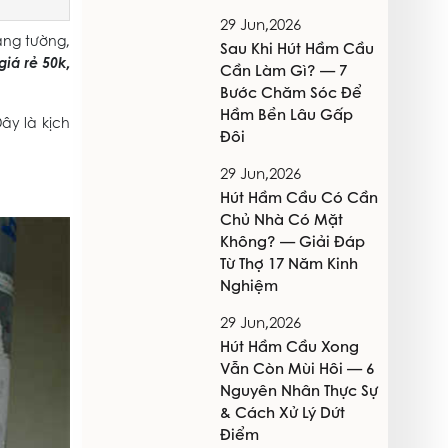
29 Jun,2026
ảng tường,
Sau Khi Hút Hầm Cầu
giá rẻ 50k
,
Cần Làm Gì? — 7
Bước Chăm Sóc Để
Hầm Bền Lâu Gấp
ây là kịch
Đôi
29 Jun,2026
Hút Hầm Cầu Có Cần
Chủ Nhà Có Mặt
Không? — Giải Đáp
Từ Thợ 17 Năm Kinh
Nghiệm
29 Jun,2026
Hút Hầm Cầu Xong
Vẫn Còn Mùi Hôi — 6
Nguyên Nhân Thực Sự
& Cách Xử Lý Dứt
Điểm