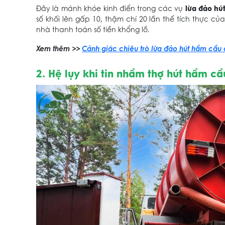
lừa đảo hú
Đây là mánh khóe kinh điển trong các vụ
số khối lên gấp 10, thậm chí 20 lần thể tích thực c
nhà thanh toán số tiền khổng lồ.
Xem thêm >>
Cảnh giác chiêu trò lừa đảo hút hầm cầu 
2. Hệ lụy khi tin nhầm thợ hút hầm cầ