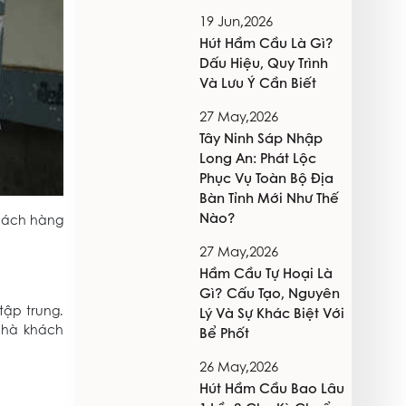
19 Jun,2026
Hút Hầm Cầu Là Gì?
Dấu Hiệu, Quy Trình
Và Lưu Ý Cần Biết
27 May,2026
Tây Ninh Sáp Nhập
Long An: Phát Lộc
Phục Vụ Toàn Bộ Địa
Bàn Tỉnh Mới Như Thế
Nào?
khách hàng
27 May,2026
Hầm Cầu Tự Hoại Là
Gì? Cấu Tạo, Nguyên
tập trung.
Lý Và Sự Khác Biệt Với
 nhà khách
Bể Phốt
26 May,2026
Hút Hầm Cầu Bao Lâu