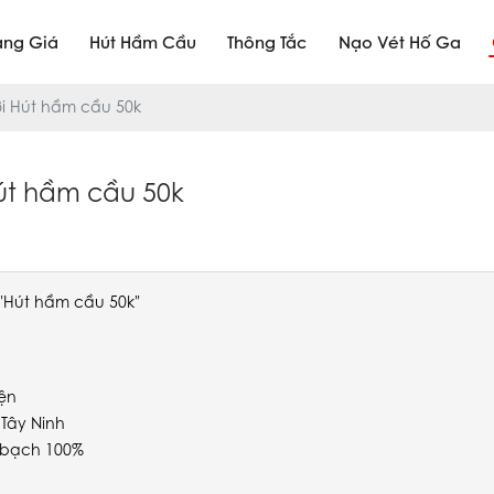
ảng Giá
Hút Hầm Cầu
Thông Tắc
Nạo Vét Hố Ga
ơi Hút hầm cầu 50k
Hút hầm cầu 50k
 "Hút hầm cầu 50k"
iện
 Tây Ninh
h bạch 100%