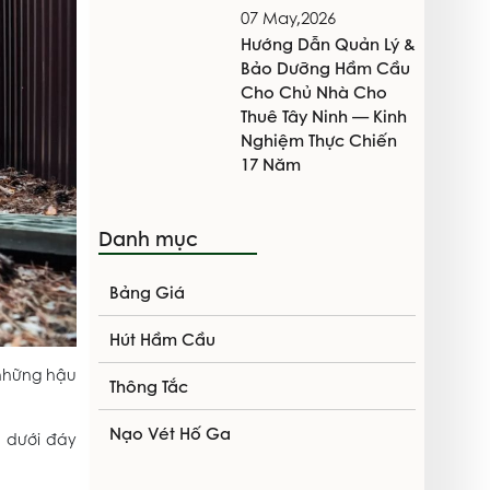
07 May,2026
Hướng Dẫn Quản Lý &
Bảo Dưỡng Hầm Cầu
Cho Chủ Nhà Cho
Thuê Tây Ninh — Kinh
Nghiệm Thực Chiến
17 Năm
Danh mục
Bảng Giá
Hút Hầm Cầu
 những hậu
Thông Tắc
Nạo Vét Hố Ga
c dưới đáy