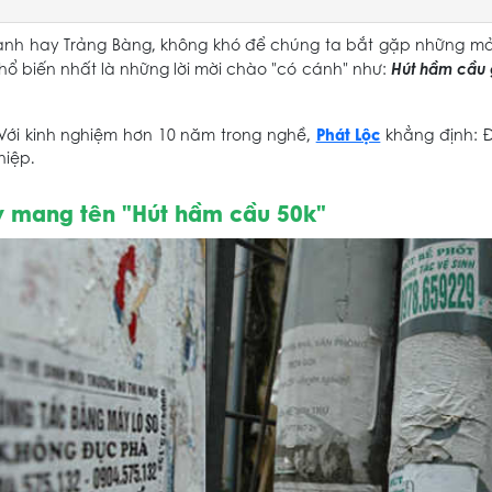
hành hay Trảng Bàng, không khó để chúng ta bắt gặp những m
Hút hầm cầu 
Phổ biến nhất là những lời mời chào "có cánh" như:
Phát Lộc
 Với kinh nghiệm hơn 10 năm trong nghề,
khẳng định: Đ
iệp.
ẫy mang tên "Hút hầm cầu 50k"