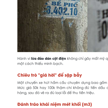
lừa đảo dán cột điện
Hành vi
không chỉ gây mất mỹ qu
một cách thiếu minh bạch.
Chiêu trò "giá hời" để sập bẫy
Một chuyến xe hút hầm cầu chuyên dụng bao gồm ch
Mức giá 50k hay 100k thậm chí không đủ tiền dầu đ
hàng, sau đó vẽ ra đủ loại lỗi để thu tiền triệu.
Đánh tráo khái niệm mét khối (m3)