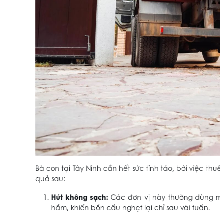
Bà con tại Tây Ninh cần hết sức tỉnh táo, bởi việc t
quả sau:
Hút không sạch:
Các đơn vị này thường dùng má
hầm, khiến bồn cầu nghẹt lại chỉ sau vài tuần.