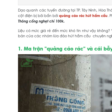
Dạo quanh các tuyến đường tại TP. Tây Ninh, Hòa T
quảng cáo rác hút hầm cầu
cột điện bị bôi bẩn bởi
. 
Thông cống nghẹt chỉ 100k
.
Liệu có mức giá rẻ đến mức khó tin như vậy không?
bản của các nhóm lừa đảo hút hầm cầu chuyên ngh
1. Ma trận "quảng cáo rác" và cái b