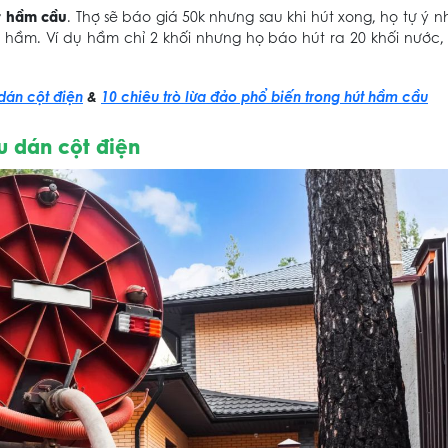
t hầm cầu
. Thợ sẽ báo giá 50k nhưng sau khi hút xong, họ tự ý 
ủa hầm. Ví dụ hầm chỉ 2 khối nhưng họ báo hút ra 20 khối nước
dán cột điện
&
1
0 chiêu trò lừa đảo phổ biến trong hút hầm cầu
u dán cột điện