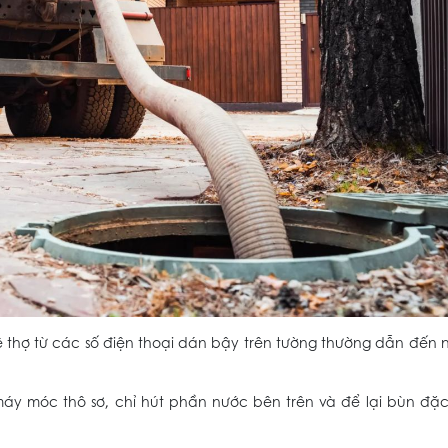
huê thợ từ các số điện thoại dán bậy trên tường thường dẫn đến
y móc thô sơ, chỉ hút phần nước bên trên và để lại bùn đặ