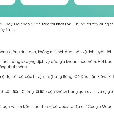
ầu
Phát Lộc
, hãy lựa chọn sự an tâm tại
. Chúng tôi xây dựng t
Tây Ninh.
ng không đục phá, không mùi hôi, đảm bảo vệ sinh tuyệt đối.
khách hàng sử dụng dịch vụ báo giá khoán theo hầm. Hút bao 
hông khai khống.
ặt tại tất cả các huyện thị (Trảng Bàng, Gò Dầu, Tân Biên, TP. T
ơi cột điện. Chúng tôi tiếp cận khách hàng qua uy tín và sự giới
 bạn và tìm kiếm các đơn vị có website, địa chỉ Google Maps 