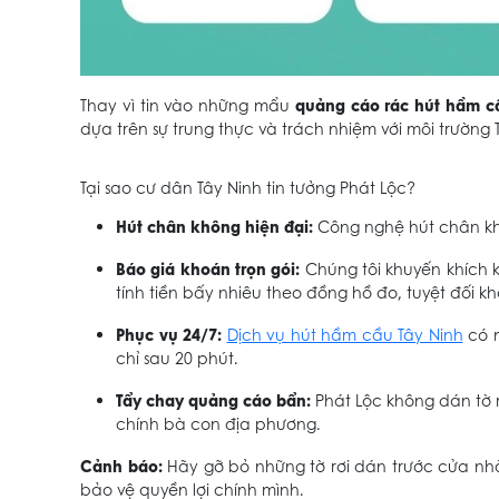
quảng cáo rác hút hầm c
Thay vì tin vào những mẩu
dựa trên sự trung thực và trách nhiệm với môi trường 
Tại sao cư dân Tây Ninh tin tưởng Phát Lộc?
Hút chân không hiện đại:
Công nghệ hút chân khô
Báo giá khoán trọn gói:
Chúng tôi khuyến khích 
tính tiền bấy nhiêu theo đồng hồ đo, tuyệt đối k
Phục vụ 24/7:
Dịch vụ hút hầm cầu Tây Ninh
có m
chỉ sau 20 phút.
Tẩy chay quảng cáo bẩn:
Phát Lộc không dán tờ r
chính bà con địa phương.
Cảnh báo:
Hãy gỡ bỏ những tờ rơi dán trước cửa nhà
bảo vệ quyền lợi chính mình.