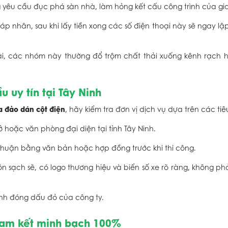
g yêu cầu đục phá sàn nhà, làm hỏng kết cấu công trình của gi
áp nhân, sau khi lấy tiền xong các số điện thoại này sẽ ngay lập
thải, các nhóm này thường đổ trộm chất thải xuống kênh rạch
 uy tín tại Tây Ninh
a đảo dán cột điện
, hãy kiểm tra đơn vị dịch vụ dựa trên các tiêu
ở hoặc văn phòng đại diện tại tỉnh Tây Ninh.
huận bằng văn bản hoặc hợp đồng trước khi thi công.
ôn sạch sẽ, có logo thương hiệu và biển số xe rõ ràng, không phả
nh đóng dấu đỏ của công ty.
 cam kết minh bạch 100%