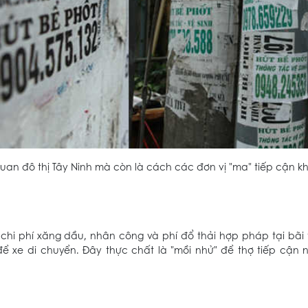
an đô thị Tây Ninh mà còn là cách các đơn vị "ma" tiếp cận 
i phí xăng dầu, nhân công và phí đổ thải hợp pháp tại bãi 
ể xe di chuyển. Đây thực chất là "mồi nhử" để thợ tiếp cận