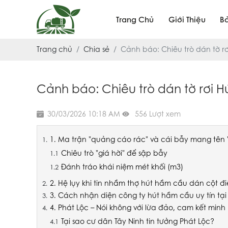
Trang Chủ
Giới Thiệu
B
Trang chủ
Chia sẻ
Cảnh báo: Chiêu trò dán tờ r
Cảnh báo: Chiêu trò dán tờ rơi 
30/03/2026 10:18 AM
556 Lượt xem
1. Ma trận "quảng cáo rác" và cái bẫy mang tên
Chiêu trò "giá hời" để sập bẫy
Đánh tráo khái niệm mét khối (m3)
2. Hệ lụy khi tin nhầm thợ hút hầm cầu dán cột đ
3. Cách nhận diện công ty hút hầm cầu uy tín tại
4. Phát Lộc – Nói không với lừa đảo, cam kết min
Tại sao cư dân Tây Ninh tin tưởng Phát Lộc?