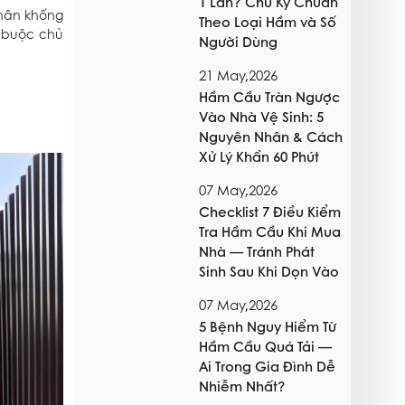
1 Lần? Chu Kỳ Chuẩn
nhân khống
Theo Loại Hầm và Số
, buộc chủ
Người Dùng
21 May,2026
Hầm Cầu Tràn Ngược
Vào Nhà Vệ Sinh: 5
Nguyên Nhân & Cách
Xử Lý Khẩn 60 Phút
07 May,2026
Checklist 7 Điều Kiểm
Tra Hầm Cầu Khi Mua
Nhà — Tránh Phát
Sinh Sau Khi Dọn Vào
07 May,2026
5 Bệnh Nguy Hiểm Từ
Hầm Cầu Quá Tải —
Ai Trong Gia Đình Dễ
Nhiễm Nhất?