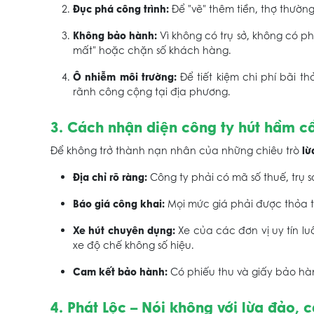
Đục phá công trình:
Để "vẽ" thêm tiền, thợ thườn
Không bảo hành:
Vì không có trụ sở, không có ph
mất" hoặc chặn số khách hàng.
Ô nhiễm môi trường:
Để tiết kiệm chi phí bãi 
rãnh công cộng tại địa phương.
3. Cách nhận diện công ty hút hầm cầu
lừ
Để không trở thành nạn nhân của những chiêu trò
Địa chỉ rõ ràng:
Công ty phải có mã số thuế, trụ s
Báo giá công khai:
Mọi mức giá phải được thỏa t
Xe hút chuyên dụng:
Xe của các đơn vị uy tín lu
xe độ chế không số hiệu.
Cam kết bảo hành:
Có phiếu thu và giấy bảo hà
4. Phát Lộc – Nói không với lừa đảo,