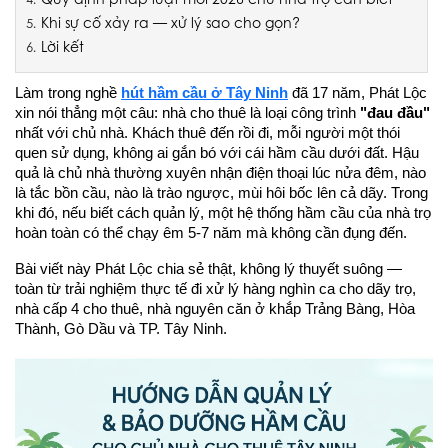
Khi sự cố xảy ra — xử lý sao cho gọn?
Lời kết
Làm trong nghề 
hút hầm cầu ở Tây Ninh
 đã 17 năm, Phát Lộc 
xin nói thẳng một câu: nhà cho thuê là loại công trình 
"đau đầu"
nhất với chủ nhà. Khách thuê đến rồi đi, mỗi người một thói 
quen sử dụng, không ai gắn bó với cái hầm cầu dưới đất. Hậu 
quả là chủ nhà thường xuyên nhận điện thoại lúc nửa đêm, nào 
là tắc bồn cầu, nào là trào ngược, mùi hôi bốc lên cả dãy. Trong 
khi đó, nếu biết cách quản lý, một hệ thống hầm cầu của nhà trọ 
hoàn toàn có thể chạy êm 5-7 năm mà không cần đụng đến.
Bài viết này Phát Lộc chia sẻ thật, không lý thuyết suông — 
toàn từ trải nghiệm thực tế đi xử lý hàng nghìn ca cho dãy trọ, 
nhà cấp 4 cho thuê, nhà nguyên căn ở khắp Trảng Bàng, Hòa 
Thành, Gò Dầu và TP. Tây Ninh.