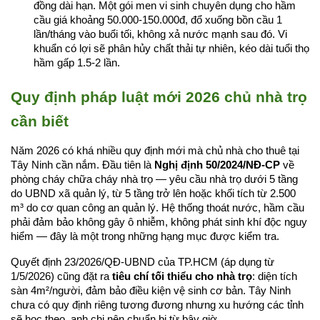
đồng dài hạn. Một gói men vi sinh chuyên dụng cho hầm 
cầu giá khoảng 50.000-150.000đ, đổ xuống bồn cầu 1 
lần/tháng vào buổi tối, không xả nước mạnh sau đó. Vi 
khuẩn có lợi sẽ phân hủy chất thải tự nhiên, kéo dài tuổi thọ 
hầm gấp 1.5-2 lần.
Quy định pháp luật mới 2026 chủ nhà trọ 
cần biết
Năm 2026 có khá nhiều quy định mới mà chủ nhà cho thuê tại 
Tây Ninh cần nắm. Đầu tiên là 
Nghị định 50/2024/NĐ-CP
 về 
phòng cháy chữa cháy nhà trọ — yêu cầu nhà trọ dưới 5 tầng 
do UBND xã quản lý, từ 5 tầng trở lên hoặc khối tích từ 2.500 
m³ do cơ quan công an quản lý. Hệ thống thoát nước, hầm cầu 
phải đảm bảo không gây ô nhiễm, không phát sinh khí độc nguy 
hiểm — đây là một trong những hạng mục được kiểm tra.
Quyết định 23/2026/QĐ-UBND của TP.HCM (áp dụng từ 
1/5/2026) cũng đặt ra 
tiêu chí tối thiểu cho nhà trọ
: diện tích 
sàn 4m²/người, đảm bảo điều kiện vệ sinh cơ bản. Tây Ninh 
chưa có quy định riêng tương đương nhưng xu hướng các tỉnh 
sẽ học theo, anh chị nên chuẩn bị từ bây giờ.