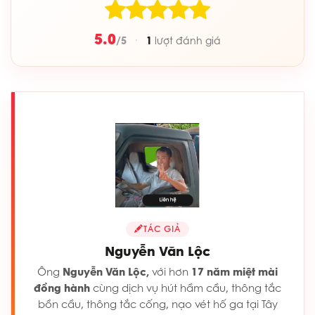
5.0
/5
1
·
lượt đánh giá
TÁC GIẢ
Nguyễn Văn Lộc
Ông
Nguyễn Văn Lộc,
với hơn
17 năm miệt mài
đồng hành
cùng dịch vụ hút hầm cầu, thông tắc
bồn cầu, thông tắc cống, nạo vét hố ga tại Tây