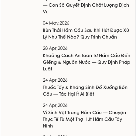
— Con Số Quyết Định Chất Lượng Dịch
Vụ
04 May,2026
Bùn Thải Hầm Cầu Sau Khi Hút Được Xử
Lý Như Thế Nào? Quy Trình Chuẩn
28 Apr,2026
Khoảng Cách An Toàn Từ Hầm Cầu Đến
Giếng & Nguồn Nước — Quy Định Pháp
Luật
24 Apr,2026
Thuốc Tẩy & Kháng Sinh Đổ Xuống Bồn
Cầu — Tác Hại Ít Ai Biết
24 Apr,2026
Vi Sinh Vật Trong Hầm Cầu — Chuyện
Thực Tế Từ Một Thợ Hút Hầm Cầu Tây
Ninh