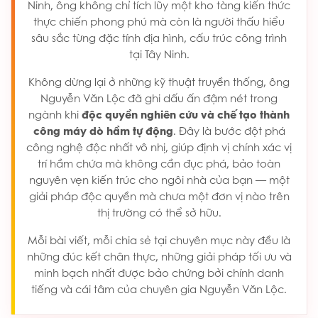
Ninh, ông không chỉ tích lũy một kho tàng kiến thức
thực chiến phong phú mà còn là người thấu hiểu
sâu sắc từng đặc tính địa hình, cấu trúc công trình
tại Tây Ninh.
Không dừng lại ở những kỹ thuật truyền thống, ông
Nguyễn Văn Lộc đã ghi dấu ấn đậm nét trong
ngành khi
độc quyền nghiên cứu và chế tạo thành
công máy dò hầm tự động
. Đây là bước đột phá
công nghệ độc nhất vô nhị, giúp định vị chính xác vị
trí hầm chứa mà không cần đục phá, bảo toàn
nguyên vẹn kiến trúc cho ngôi nhà của bạn — một
giải pháp độc quyền mà chưa một đơn vị nào trên
thị trường có thể sở hữu.
Mỗi bài viết, mỗi chia sẻ tại chuyên mục này đều là
những đúc kết chân thực, những giải pháp tối ưu và
minh bạch nhất được bảo chứng bởi chính danh
tiếng và cái tâm của chuyên gia Nguyễn Văn Lộc.