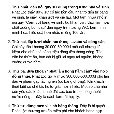
Thứ nhất, dán nội quy sử dụng trong từng nhà vệ sinh.
Phát Lộc thấy 80% sự cố tắc bồn cầu nhà trọ đến từ băng 
vệ sinh, tã giấy, khăn ướt và giẻ lau. Một tấm nhựa nhỏ in 
nội quy "Cấm vứt băng vệ sinh, tã, khăn ướt, dầu mỡ, hóa 
chất xuống bồn cầu" dán ngay trên tường WC, kèm hình 
minh họa, hiệu quả hơn nhắc miệng 100 lần.
Thứ hai, lắp lưới chắn rác ở mọi lavabo và cống sàn.
Cái này tốn khoảng 30.000-50.000đ một cái nhưng tiết 
kiệm cho chủ nhà hàng triệu đồng tiền thông cống. Tóc, 
cặn bã thức ăn, bùn đất bị giữ lại ngay tại nguồn, không 
xuống được hầm.
Thứ ba, đưa khoản "phạt làm hỏng hầm cầu" vào hợp 
đồng thuê.
 Phát Lộc gợi ý mức 300.000-500.000đ cho lần 
đầu vi phạm gây tắc nghẽn (có bằng chứng). Khi khách 
thuê biết có chế tài, họ tự giác hơn nhiều. Một số chủ nhà 
còn yêu cầu khách thuê đặt cọc bảo trì hệ thống thoát 
nước riêng — đây là cách làm rất hợp lý.
Thứ tư, dùng men vi sinh hàng tháng.
 Đây là bí quyết 
Phát Lộc thường tư vấn miễn phí cho khách hàng hợp 