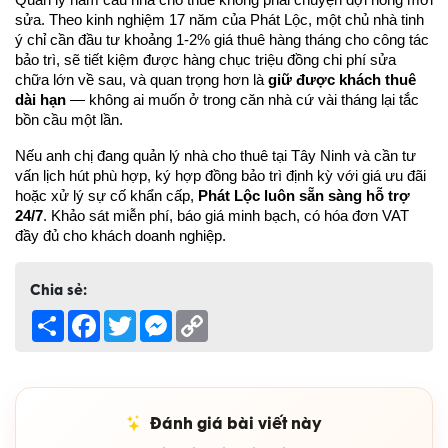
Quản lý hầm cầu nhà cho thuê không phải chuyện đợi hỏng mới 
sửa. Theo kinh nghiệm 17 năm của Phát Lộc, một chủ nhà tinh 
ý chỉ cần đầu tư khoảng 1-2% giá thuê hàng tháng cho công tác 
bảo trì, sẽ tiết kiệm được hàng chục triệu đồng chi phí sửa 
chữa lớn về sau, và quan trọng hơn là 
giữ được khách thuê 
dài hạn
 — không ai muốn ở trong căn nhà cứ vài tháng lại tắc 
bồn cầu một lần.
Nếu anh chị đang quản lý nhà cho thuê tại Tây Ninh và cần tư 
vấn lịch hút phù hợp, ký hợp đồng bảo trì định kỳ với giá ưu đãi 
hoặc xử lý sự cố khẩn cấp, 
Phát Lộc luôn sẵn sàng hỗ trợ 
24/7
. Khảo sát miễn phí, báo giá minh bạch, có hóa đơn VAT 
đầy đủ cho khách doanh nghiệp.
Chia sẻ:
Share
Facebook
Twitter
Messenger
Copy
Link
Đánh giá bài viết này