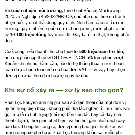
Về 
trách nhiệm môi trường
, theo Luật Bảo vệ Môi trường 
2020 và Nghị định 45/2022/NĐ-CP, chủ nhà cho thuê có trách 
nhiệm xử lý chất thải đúng quy định. Nếu hầm cầu rò rỉ ra môi 
trường, gây ô nhiễm nguồn nước hàng xóm, mức phạt có thể 
từ 
10-100 triệu đồng
 tùy mức độ. Đây là rủi ro thật, không phải 
dọa.
Cuối cùng, nếu doanh thu cho thuê từ 
500 triệu/năm trở lên
, 
anh chị phải nộp thuế GTGT 5% + TNCN 5% trên phần vượt. 
Khoản chi phí hút hầm cầu, bảo trì hệ thống thoát nước hoàn 
toàn được hạch toán nếu có hóa đơn VAT — vì vậy hãy chọn 
đơn vị có xuất hóa đơn hợp lệ ngay từ đầu.
Khi sự cố xảy ra — xử lý sao cho gọn?
Phát Lộc khuyên anh chị giữ sẵn số điện thoại của một đơn vị 
uy tín trong điện thoại, không phải đợi tắc nghẽn rồi mới tìm. Khi 
gọi, mô tả rõ tình trạng (chỉ một bồn cầu tắc hay cả dãy nhà 
thoát chậm), thời gian phát hiện, và lần hút gần nhất cách đây 
bao lâu. Thông tin càng rõ, đơn vị càng báo giá chính xác và 
mang đúng xe phù hợp. Phát Lộc thường khảo sát miễn phí 