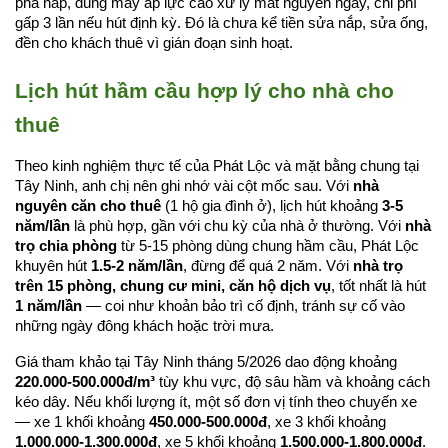
phá nắp, dùng máy áp lực cao xử lý mất nguyên ngày, chi phí 
gấp 3 lần nếu hút định kỳ. Đó là chưa kể tiền sửa nắp, sửa ống, 
đền cho khách thuê vì gián đoạn sinh hoạt.
Lịch hút hầm cầu hợp lý cho nhà cho 
thuê
Theo kinh nghiệm thực tế của Phát Lộc và mặt bằng chung tại 
Tây Ninh, anh chị nên ghi nhớ vài cột mốc sau. Với 
nhà 
nguyên căn cho thuê
 (1 hộ gia đình ở), lịch hút khoảng 
3-5 
năm/lần
 là phù hợp, gần với chu kỳ của nhà ở thường. Với 
nhà 
trọ chia phòng
 từ 5-15 phòng dùng chung hầm cầu, Phát Lộc 
khuyên hút 
1.5-2 năm/lần
, đừng để quá 2 năm. Với 
nhà trọ 
trên 15 phòng, chung cư mini, căn hộ dịch vụ
, tốt nhất là hút 
1 năm/lần
 — coi như khoản bảo trì cố định, tránh sự cố vào 
những ngày đông khách hoặc trời mưa.
Giá tham khảo tại Tây Ninh tháng 5/2026 dao động khoảng 
220.000-500.000đ/m³
 tùy khu vực, độ sâu hầm và khoảng cách 
kéo dây. Nếu khối lượng ít, một số đơn vị tính theo chuyến xe 
— xe 1 khối khoảng 
450.000-500.000đ
, xe 3 khối khoảng 
1.000.000-1.300.000đ
, xe 5 khối khoảng 
1.500.000-1.800.000đ
. 