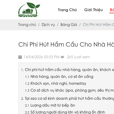
Trang Chủ
Giới Thiệu
B
Trang chủ
Dịch vụ
Bảng Giá
Chi Phí Hút Hầm 
Chi Phí Hút Hầm Cầu Cho Nhà Hàn
14/04/2026 05:03 PM
265 Lượt xem
Chi phí hút hầm cầu nhà hàng, quán ăn, khách sạ
Nhà hàng, quán ăn, cơ sở ăn uống
Khách sạn, nhà nghỉ, homestay
Cơ sở dịch vụ khác (spa, phòng gym, siêu thị mi
Tại sao cơ sở kinh doanh phải hút hầm cầu thườn
Lượng dầu mỡ từ bếp ăn
Số lượng người dùng lớn và không ổn định