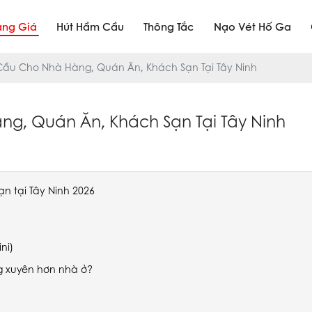
ảng Giá
Hút Hầm Cầu
Thông Tắc
Nạo Vét Hố Ga
Cầu Cho Nhà Hàng, Quán Ăn, Khách Sạn Tại Tây Ninh
g, Quán Ăn, Khách Sạn Tại Tây Ninh
n tại Tây Ninh 2026
ni)
g xuyên hơn nhà ở?