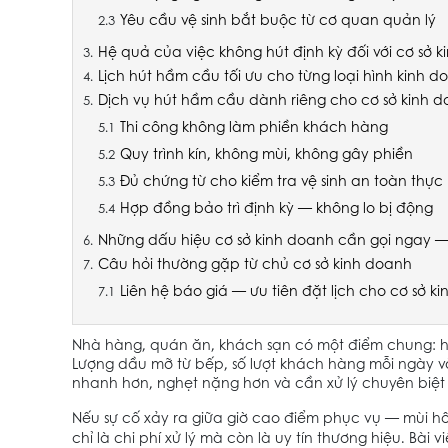
Yêu cầu vệ sinh bắt buộc từ cơ quan quản lý
Hệ quả của việc không hút định kỳ đối với cơ sở 
Lịch hút hầm cầu tối ưu cho từng loại hình kinh d
Dịch vụ hút hầm cầu dành riêng cho cơ sở kinh d
Thi công không làm phiền khách hàng
Quy trình kín, không mùi, không gây phiền
Đủ chứng từ cho kiểm tra vệ sinh an toàn thự
Hợp đồng bảo trì định kỳ — không lo bị động
Những dấu hiệu cơ sở kinh doanh cần gọi ngay 
Câu hỏi thường gặp từ chủ cơ sở kinh doanh
Liên hệ báo giá — ưu tiên đặt lịch cho cơ sở k
Nhà hàng, quán ăn, khách sạn có một điểm chung: h
Lượng dầu mỡ từ bếp, số lượt khách hàng mỗi ngày v
nhanh hơn, nghẹt nặng hơn và cần xử lý chuyên biệt
Nếu sự cố xảy ra giữa giờ cao điểm phục vụ — mùi h
chỉ là chi phí xử lý mà còn là uy tín thương hiệu. Bài 