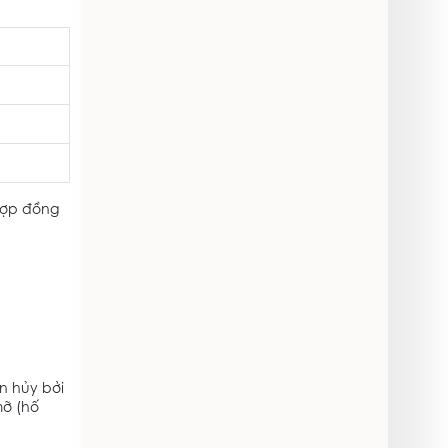
 hợp đồng
n hủy bởi
mỡ (hố