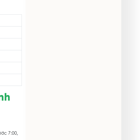
nh
ước 7:00,