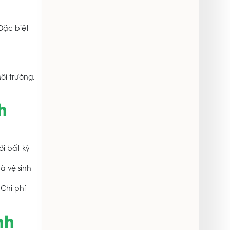
Đặc biệt
ôi trường.
h
ới bất kỳ
à vệ sinh
Chi phí
nh