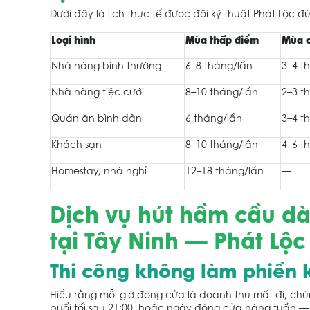
Dưới đây là lịch thực tế được đội kỹ thuật Phát Lộc đ
Loại hình
Mùa thấp điểm
Mùa 
Nhà hàng bình thường
6–8 tháng/lần
3–4 t
Nhà hàng tiệc cưới
8–10 tháng/lần
2–3 t
Quán ăn bình dân
6 tháng/lần
3–4 t
Khách sạn
8–10 tháng/lần
4–6 t
Homestay, nhà nghỉ
12–18 tháng/lần
—
Dịch vụ hút hầm cầu dà
tại Tây Ninh — Phát Lộc
Thi công không làm phiền
Hiểu rằng mỗi giờ đóng cửa là doanh thu mất đi, chúng 
buổi tối sau 21:00, hoặc ngày đóng cửa hàng tuần — 