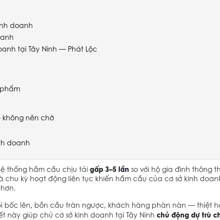
kinh doanh
oanh
oanh tại Tây Ninh — Phát Lộc
c phẩm
— không nên chờ
inh doanh
gấp 3–5 lần
ệ thống hầm cầu chịu tải
so với hộ gia đình thông t
à chu kỳ hoạt động liên tục khiến hầm cầu của cơ sở kinh doa
 hơn.
ôi bốc lên, bồn cầu tràn ngược, khách hàng phàn nàn — thiệt h
chủ động dự trù ch
viết này giúp chủ cơ sở kinh doanh tại Tây Ninh