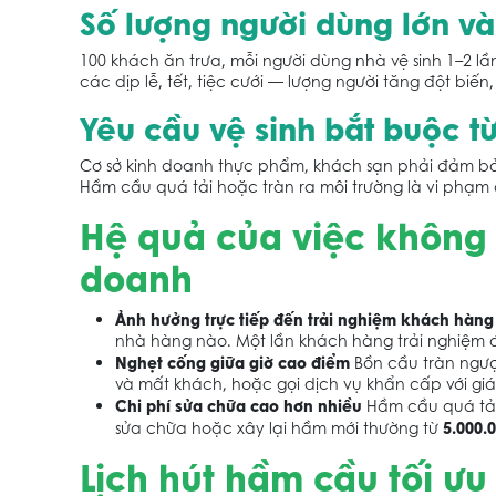
Số lượng người dùng lớn v
100 khách ăn trưa, mỗi người dùng nhà vệ sinh 1–2 lầ
các dịp lễ, tết, tiệc cưới — lượng người tăng đột biến
Yêu cầu vệ sinh bắt buộc t
Cơ sở kinh doanh thực phẩm, khách sạn phải đảm bảo 
Hầm cầu quá tải hoặc tràn ra môi trường là vi phạm 
Hệ quả của việc không h
doanh
Ảnh hưởng trực tiếp đến trải nghiệm khách hàng
nhà hàng nào. Một lần khách hàng trải nghiệm đi
Nghẹt cống giữa giờ cao điểm
Bồn cầu tràn ngượ
và mất khách, hoặc gọi dịch vụ khẩn cấp với giá 
Chi phí sửa chữa cao hơn nhiều
Hầm cầu quá tải
5.000.
sửa chữa hoặc xây lại hầm mới thường từ
Lịch hút hầm cầu tối ưu