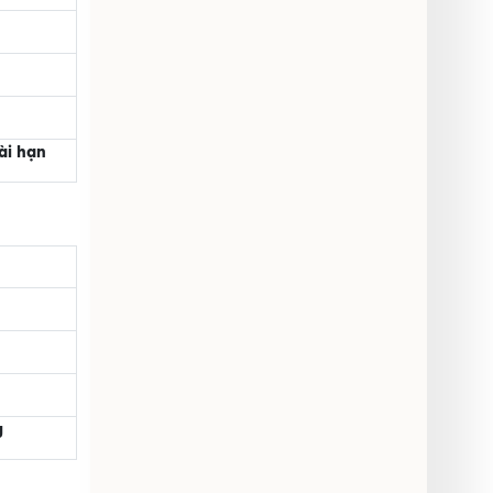
ài hạn
g