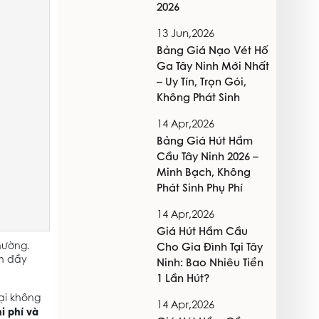
2026
13 Jun,2026
Bảng Giá Nạo Vét Hố
Ga Tây Ninh Mới Nhất
– Uy Tín, Trọn Gói,
Không Phát Sinh
14 Apr,2026
Bảng Giá Hút Hầm
Cầu Tây Ninh 2026 –
Minh Bạch, Không
Phát Sinh Phụ Phí
14 Apr,2026
Giá Hút Hầm Cầu
hường.
Cho Gia Đình Tại Tây
nh đầy
Ninh: Bao Nhiêu Tiền
1 Lần Hút?
ại không
14 Apr,2026
i phí và