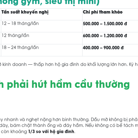
hòng gym, siêu thị mini)
Tần suất khuyến nghị
Chi phí tham khảo
12 – 18 tháng/lần
500.000 – 1.500.000 đ
12 tháng/lần
600.000 – 1.200.000 đ
18 – 24 tháng/lần
400.000 – 900.000 đ
 kinh doanh — thấp hơn hộ gia đình do khối lượng lớn hơn. Ký
nh phải hút hầm cầu thường
y nhanh và nghẹt nặng hơn bình thường. Dầu mỡ không bị phâ
ng dày, bám chặt thành ống và đáy hầm. Nếu không có bể tách 
1/3 so với hộ gia đình
hỉ còn khoảng
.