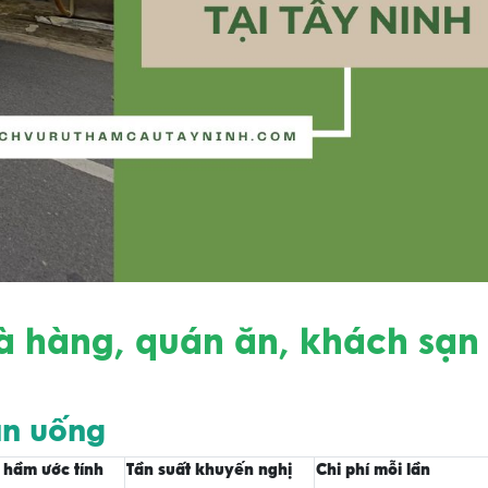
à hàng, quán ăn, khách sạn 
ăn uống
h hầm ước tính
Tần suất khuyến nghị
Chi phí mỗi lần