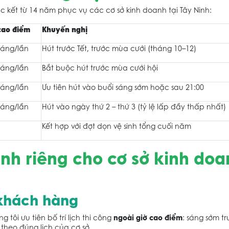
úc kết từ 14 năm phục vụ các cơ sở kinh doanh tại Tây Ninh:
cao điểm
Khuyến nghị
háng/lần
Hút trước Tết, trước mùa cưới (tháng 10–12)
háng/lần
Bắt buộc hút trước mùa cưới hội
háng/lần
Ưu tiên hút vào buổi sáng sớm hoặc sau 21:00
háng/lần
Hút vào ngày thứ 2 – thứ 3 (tỷ lệ lấp đầy thấp nhất)
Kết hợp với đợt dọn vệ sinh tổng cuối năm
nh riêng cho cơ sở kinh doa
 khách hàng
ngoài giờ cao điểm
tôi ưu tiên bố trí lịch thi công
: sáng sớm tr
theo đúng lịch của cơ sở.