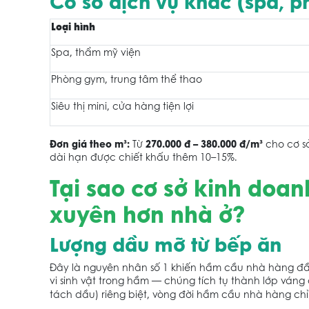
Cơ sở dịch vụ khác (spa, p
Loại hình
Spa, thẩm mỹ viện
Phòng gym, trung tâm thể thao
Siêu thị mini, cửa hàng tiện lợi
Đơn giá theo m³:
270.000 đ – 380.000 đ/m³
Từ
cho cơ sở
dài hạn được chiết khấu thêm 10–15%.
Tại sao cơ sở kinh doa
xuyên hơn nhà ở?
Lượng dầu mỡ từ bếp ăn
Đây là nguyên nhân số 1 khiến hầm cầu nhà hàng đầ
vi sinh vật trong hầm — chúng tích tụ thành lớp vá
tách dầu) riêng biệt, vòng đời hầm cầu nhà hàng c