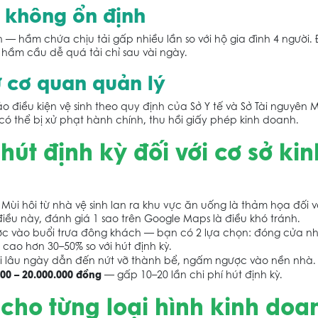
à không ổn định
n — hầm chứa chịu tải gấp nhiều lần so với hộ gia đình 4 người. 
, hầm cầu dễ quá tải chỉ sau vài ngày.
ừ cơ quan quản lý
điều kiện vệ sinh theo quy định của Sở Y tế và Sở Tài nguyên M
có thể bị xử phạt hành chính, thu hồi giấy phép kinh doanh.
út định kỳ đối với cơ sở kin
Mùi hôi từ nhà vệ sinh lan ra khu vực ăn uống là thảm họa đối v
ều này, đánh giá 1 sao trên Google Maps là điều khó tránh.
c vào buổi trưa đông khách — bạn có 2 lựa chọn: đóng cửa nh
cao hơn 30–50% so với hút định kỳ.
 lâu ngày dẫn đến nứt vỡ thành bể, ngấm ngược vào nền nhà. 
000 – 20.000.000 đồng
— gấp 10–20 lần chi phí hút định kỳ.
 cho từng loại hình kinh doa